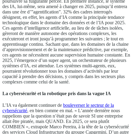
poursuivre sa fulgurante percée. En première instance, le système
des IA, lui-même, sera amené à changer en 2025, puisqu’il entrera
dans une ère d’”agentification”. 32% des cadres interrogés
désignent, en effet, les agents d’IA comme la principale tendance
technologique dans le domaine des données et de l’IA pour 2025.
Ces agents d’intelligence artificielle, au lieu de de tâches isolées,
gèreront de manière autonome des opérations complexes, les
exécuteront et iront jusqu’à programmer les suivantes ; le tout en
apprentissage continu. Sachant que, dans les domaines de la chaine
d’approvisionnement et de la maintenance prédictive, par exemple,
ces agents ne nécessitent aucune supervision humaine constante. En
2025, l’émergence d’un super agent, un orchestrateur de plusieurs
systèmes d’IA, est attendue. Les systèmes multi-agents, eux,
pourraient révolutionner tous les domaines d’activités par leur
capacité à prendre des décisions, y compris dans les secteurs plus
complexes comme celui de la santé.
La cybersécurité et la robotique pris dans la vague IA
L’IA va également continuer de
bouleverser le secteur de la
cybersécurité
, en bien comme en mal. « L’année dernière nous
rappelions que la question n’était pas de savoir SI une entreprise
allait être piratée, mais QUAND. En 2025, ce sera plutôt
COMBIEN », extrapole Marco Pereira, à la tête de la cybersécurité
des services Cloud Infrastructure du groupe Capgemini. D’un autre