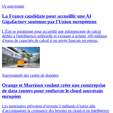
IA souveraine
La France candidate pour accueillir une AI
Gigafactory soutenue par l'Union européenne
L'État se positionne pour accueillir une infrastructure de calcul
dédiée à l'intelligence artificielle et s'engage à acheter 100 millions
d'euros de capacités de calcul si un projet français est retenu.
Souveraineté des centre de données
Orange et Morrison veulent créer une coentreprise
de data centers pour renforcer le cloud souverain
européen
Les partenaires prévoient d’investir 3 milliards d’euros afin
d’accompagner la croissance des besoins en cloud et en intelligence