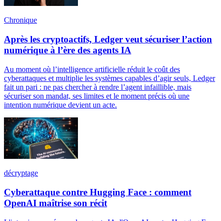
Chronique
Après les cryptoactifs, Ledger veut sécuriser l’action
numérique à l’ère des agents IA
Au moment où l’intelligence artificielle réduit le coût des
cyberattaques et multiplie les systèmes capables d’agir seuls, Ledger
fait un pari : ne pas chercher à rendre l’agent infaillible, mais
sécuriser son mandat, ses limites et le moment précis où une
intention numérique devient un acte.
décryptage
Cyberattaque contre Hugging Face : comment
OpenAI maîtrise son récit