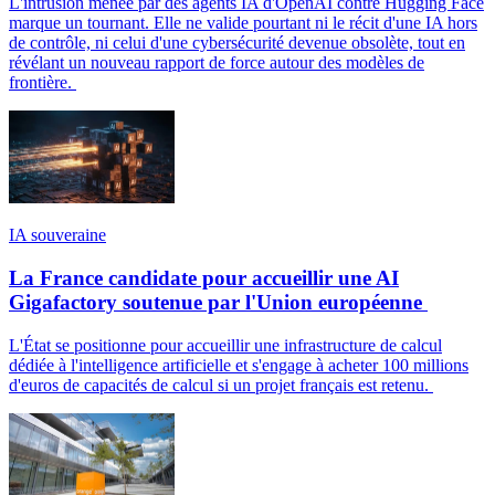
L'intrusion menée par des agents IA d'OpenAI contre Hugging Face
marque un tournant. Elle ne valide pourtant ni le récit d'une IA hors
de contrôle, ni celui d'une cybersécurité devenue obsolète, tout en
révélant un nouveau rapport de force autour des modèles de
frontière.
IA souveraine
La France candidate pour accueillir une AI
Gigafactory soutenue par l'Union européenne
L'État se positionne pour accueillir une infrastructure de calcul
dédiée à l'intelligence artificielle et s'engage à acheter 100 millions
d'euros de capacités de calcul si un projet français est retenu.