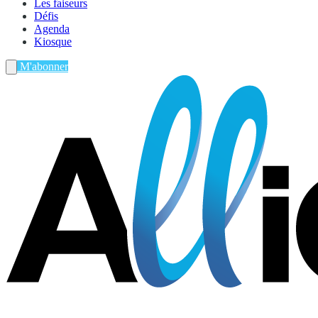
Les faiseurs
Défis
Agenda
Kiosque
M'abonner