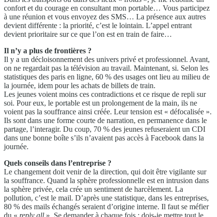
confort et du courage en consultant mon portable… Vous participez
à une réunion et vous envoyez des SMS… La présence aux autres
devient différente : la priorité, c’est le lointain. L’appel entrant
devient prioritaire sur ce que l’on est en train de faire…
Il n’y a plus de frontières ?
Il y a un décloisonnement des univers privé et professionnel. Avant,
on ne regardait pas la télévision au travail. Maintenant, si. Selon les
statistiques des paris en ligne, 60 % des usages ont lieu au milieu de
la journée, idem pour les achats de billets de train.
Les jeunes voient moins ces contradictions et ce risque de repli sur
soi. Pour eux, le portable est un prolongement de la main, ils ne
voient pas la souffrance ainsi créée. Leur tension est « défocalisée ».
Ils sont dans une forme courte de narration, en permanence dans le
partage, l’interagir. Du coup, 70 % des jeunes refuseraient un CDI
dans une bonne boîte s’ils n’avaient pas accès à Facebook dans la
journée.
Quels conseils dans l’entreprise ?
Le changement doit venir de la direction, qui doit être vigilante sur
la souffrance. Quand la sphère professionnelle est en intrusion dans
la sphère privée, cela crée un sentiment de harcèlement. La
pollution, c’est le mail. D’après une statistique, dans les entreprises,
80 % des mails échangés seraient d’origine interne. Il faut se méfier
du «
reply all
». Se demander à chaque fois : dois-je mettre tout le