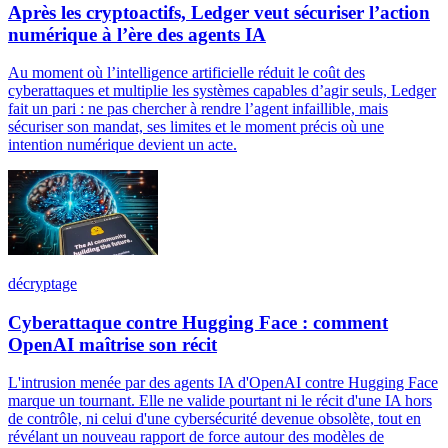
Après les cryptoactifs, Ledger veut sécuriser l’action
numérique à l’ère des agents IA
Au moment où l’intelligence artificielle réduit le coût des
cyberattaques et multiplie les systèmes capables d’agir seuls, Ledger
fait un pari : ne pas chercher à rendre l’agent infaillible, mais
sécuriser son mandat, ses limites et le moment précis où une
intention numérique devient un acte.
décryptage
Cyberattaque contre Hugging Face : comment
OpenAI maîtrise son récit
L'intrusion menée par des agents IA d'OpenAI contre Hugging Face
marque un tournant. Elle ne valide pourtant ni le récit d'une IA hors
de contrôle, ni celui d'une cybersécurité devenue obsolète, tout en
révélant un nouveau rapport de force autour des modèles de