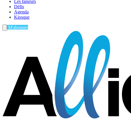
Les faiseurs
Défis
Agenda
Kiosque
M'abonner