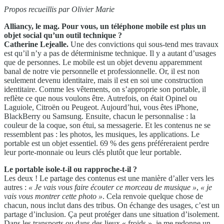
Propos recueillis par Olivier Marie
Alliancy, le mag. Pour vous, un téléphone mobile est plus un
objet social qu’un outil technique ?
Catherine Lejealle.
Une des convictions qui sous-tend mes travaux
est qu’il n’y a pas de déterminisme technique. Il y a autant d’usages
que de personnes. Le mobile est un objet devenu apparemment
banal de notre vie personnelle et professionnelle. Or, il est non
seulement devenu identitaire, mais il est en soi une construction
identitaire. Comme les vêtements, on s’approprie son portable, il
reflète ce que nous voulons être. Autrefois, on était Opinel ou
Laguiole, Citroën ou Peugeot. Aujourd’hui, vous êtes iPhone,
BlackBerry ou Samsung. Ensuite, chacun le personnalise : la
couleur de la coque, son étui, sa messagerie. Et les contenus ne se
ressemblent pas : les photos, les musiques, les applications. Le
portable est un objet essentiel. 69 % des gens préféreraient perdre
leur porte-monnaie ou leurs clés plutôt que leur portable.
Le portable isole-t-il ou rapproche-t-il ?
Les deux ! Le partage des contenus est une manière d’aller vers les
autres :
« Je vais vous faire écouter ce
morceau de musique »
,
« je
vais vous montrer cette
photo »
. Cela renvoie quelque chose de
chacun, nous inclut dans des tribus. On échange des usages, c’est un
partage d’inclusion. Ça peut protéger dans une situation d’isolement.
Dans les transports ou dans des lieux « froids », je me redonne un