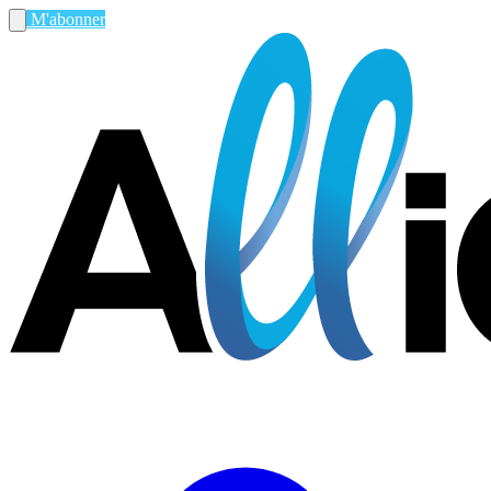
M'abonner