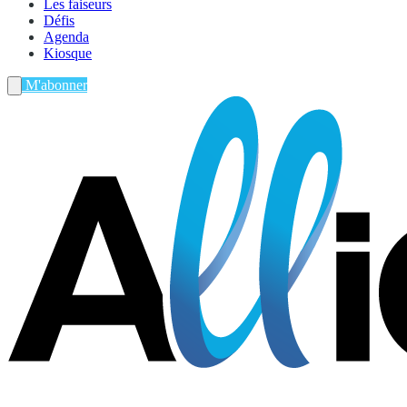
Les faiseurs
Défis
Agenda
Kiosque
M'abonner