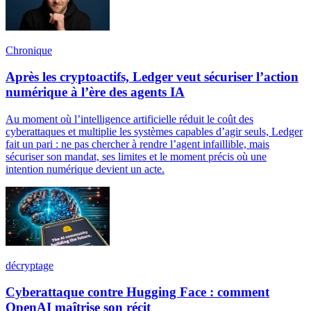
Chronique
Après les cryptoactifs, Ledger veut sécuriser l’action
numérique à l’ère des agents IA
Au moment où l’intelligence artificielle réduit le coût des
cyberattaques et multiplie les systèmes capables d’agir seuls, Ledger
fait un pari : ne pas chercher à rendre l’agent infaillible, mais
sécuriser son mandat, ses limites et le moment précis où une
intention numérique devient un acte.
décryptage
Cyberattaque contre Hugging Face : comment
OpenAI maîtrise son récit