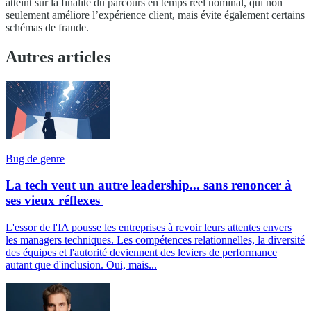
atteint sur la finalité du parcours en temps réel nominal, qui non
seulement améliore l’expérience client, mais évite également certains
schémas de fraude.
Autres articles
Bug de genre
La tech veut un autre leadership... sans renoncer à
ses vieux réflexes
L'essor de l'IA pousse les entreprises à revoir leurs attentes envers
les managers techniques. Les compétences relationnelles, la diversité
des équipes et l'autorité deviennent des leviers de performance
autant que d'inclusion. Oui, mais...