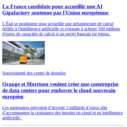
La France candidate pour accueillir une AI
Gigafactory soutenue par l'Union européenne
L'État se positionne pour accueillir une infrastructure de calcul
dédiée à l'intelligence artificielle et s'engage à acheter 100 millions
d'euros de capacités de calcul si un projet français est retenu.
Souveraineté des centre de données
Orange et Morrison veulent créer une coentreprise
de data centers pour renforcer le cloud souverain
européen
Les partenaires prévoient d’investir 3 milliards d’euros afin
d’accompagner la croissance des besoins en cloud et en intelligence
artificielle.