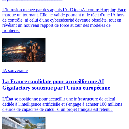
L'intrusion menée par des agents IA d'OpenAI contre Hugging Face
marque un tournant. Elle ne valide pourtant ni le récit d'une IA hors
de contrôle, ni celui d'une cybersécurité devenue obsolète, tout en
révélant un nouveau rapport de force autour des modèles de
frontière.
IA souveraine
La France candidate pour accueillir une AI
Gigafactory soutenue par l'Union européenne
L'État se positionne pour accueillir une infrastructure de calcul
dédiée à l'intelligence artificielle et s'engage à acheter 100 millions
d'euros de capacités de calcul si un projet français est retenu.