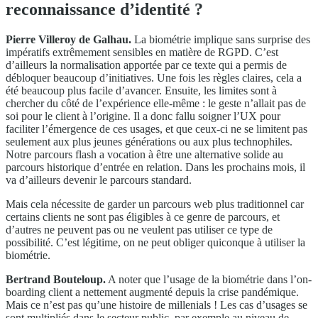
reconnaissance d’identité ?
Pierre Villeroy de Galhau.
La biométrie implique sans surprise des
impératifs extrêmement sensibles en matière de RGPD. C’est
d’ailleurs la normalisation apportée par ce texte qui a permis de
débloquer beaucoup d’initiatives. Une fois les règles claires, cela a
été beaucoup plus facile d’avancer. Ensuite, les limites sont à
chercher du côté de l’expérience elle-même : le geste n’allait pas de
soi pour le client à l’origine. Il a donc fallu soigner l’UX pour
faciliter l’émergence de ces usages, et que ceux-ci ne se limitent pas
seulement aux plus jeunes générations ou aux plus technophiles.
Notre parcours flash a vocation à être une alternative solide au
parcours historique d’entrée en relation. Dans les prochains mois, il
va d’ailleurs devenir le parcours standard.
Mais cela nécessite de garder un parcours web plus traditionnel car
certains clients ne sont pas éligibles à ce genre de parcours, et
d’autres ne peuvent pas ou ne veulent pas utiliser ce type de
possibilité. C’est légitime, on ne peut obliger quiconque à utiliser la
biométrie.
Bertrand Bouteloup.
A noter que l’usage de la biométrie dans l’on-
boarding client a nettement augmenté depuis la crise pandémique.
Mais ce n’est pas qu’une histoire de millenials ! Les cas d’usages se
sont multipliés dans le secteur public, par exemple au niveau de