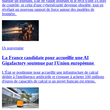
marque un tournant. Elle ne valide pourtant ni le récit d'une IA hors
de contrôle, ni celui d'une cybersécurité devenue obsolète, tout en
révélant un nouveau rapport de force autour des modèles de
frontière.
IA souveraine
La France candidate pour accueillir une AI
Gigafactory soutenue par l'Union européenne
L'État se positionne pour accueillir une infrastructure de calcul
dédiée à l'intelligence artificielle et s'engage à acheter 100 millions
d'euros de capacités de calcul si un projet français est retenu.