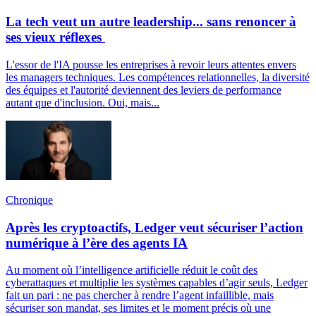
La tech veut un autre leadership... sans renoncer à
ses vieux réflexes
L'essor de l'IA pousse les entreprises à revoir leurs attentes envers
les managers techniques. Les compétences relationnelles, la diversité
des équipes et l'autorité deviennent des leviers de performance
autant que d'inclusion. Oui, mais...
Chronique
Après les cryptoactifs, Ledger veut sécuriser l’action
numérique à l’ère des agents IA
Au moment où l’intelligence artificielle réduit le coût des
cyberattaques et multiplie les systèmes capables d’agir seuls, Ledger
fait un pari : ne pas chercher à rendre l’agent infaillible, mais
sécuriser son mandat, ses limites et le moment précis où une