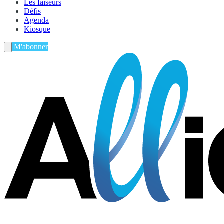
Les faiseurs
Défis
Agenda
Kiosque
M'abonner