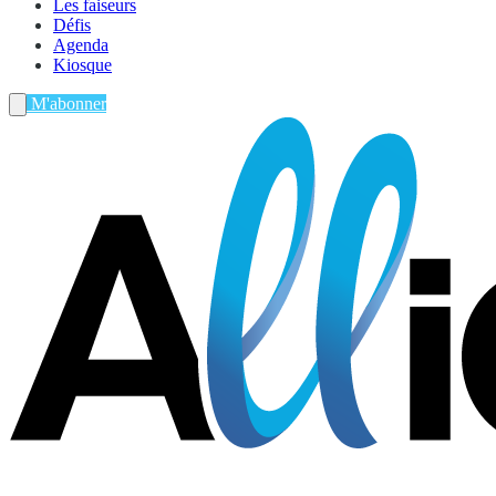
Les faiseurs
Défis
Agenda
Kiosque
M'abonner