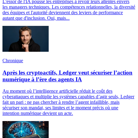
L'essor de l'IA pousse les entreprises à revoir leurs attentes envers
les managers techniques. Les compétences relationnelles, la diversité
des équipes et l'autorité deviennent des leviers de performance
autant que d'inclusion. Oui, mais...
Chronique
Après les cryptoactifs, Ledger veut sécuriser l’action
numérique à l’ère des agents IA
Au moment où l’intelligence artificielle réduit le coût des
cyberattaques et multiplie les systèmes capables d’agir seuls, Ledger
fait un pari : ne pas chercher à rendre l’agent infaillible, mais
sécuriser son mandat, ses limites et le moment précis où une
intention numérique devient un acte.