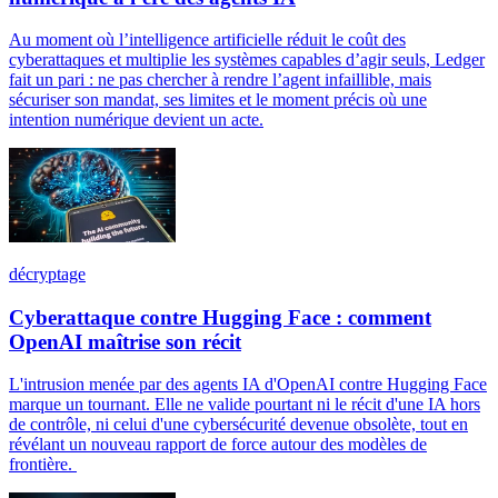
Au moment où l’intelligence artificielle réduit le coût des
cyberattaques et multiplie les systèmes capables d’agir seuls, Ledger
fait un pari : ne pas chercher à rendre l’agent infaillible, mais
sécuriser son mandat, ses limites et le moment précis où une
intention numérique devient un acte.
décryptage
Cyberattaque contre Hugging Face : comment
OpenAI maîtrise son récit
L'intrusion menée par des agents IA d'OpenAI contre Hugging Face
marque un tournant. Elle ne valide pourtant ni le récit d'une IA hors
de contrôle, ni celui d'une cybersécurité devenue obsolète, tout en
révélant un nouveau rapport de force autour des modèles de
frontière.