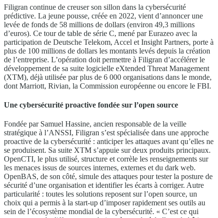
Filigran continue de creuser son sillon dans la cybersécurité
prédictive. La jeune pousse, créée en 2022, vient d’annoncer une
levée de fonds de 58 millions de dollars (environ 49,3 millions
d’euros). Ce tour de table de série C, mené par Eurazeo avec la
participation de Deutsche Telekom, Accel et Insight Partners, porte à
plus de 100 millions de dollars les montants levés depuis la création
de l’entreprise. L’opération doit permettre à Filigran d’accélérer le
développement de sa suite logicielle eXtended Threat Management
(XTM), déjà utilisée par plus de 6 000 organisations dans le monde,
dont Marriott, Rivian, la Commission européenne ou encore le FBI.
Une cybersécurité proactive fondée sur l’open source
Fondée par Samuel Hassine, ancien responsable de la veille
stratégique à l’ANSSI, Filigran s’est spécialisée dans une approche
proactive de la cybersécurité : anticiper les attaques avant qu’elles ne
se produisent. Sa suite XTM s’appuie sur deux produits principaux.
OpenCTI, le plus utilisé, structure et corrèle les renseignements sur
les menaces issus de sources internes, externes et du dark web.
OpenBAS, de son côté, simule des attaques pour tester la posture de
sécurité d’une organisation et identifier les écarts à corriger. Autre
particularité : toutes les solutions reposent sur l’open source, un
choix qui a permis à la start-up d’imposer rapidement ses outils au
sein de l’écosystème mondial de la cybersécurité. « C’est ce qui