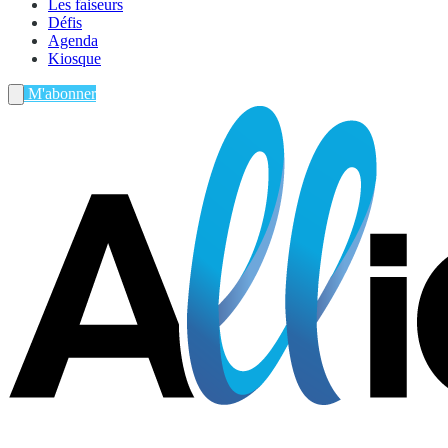
Les faiseurs
Défis
Agenda
Kiosque
M'abonner