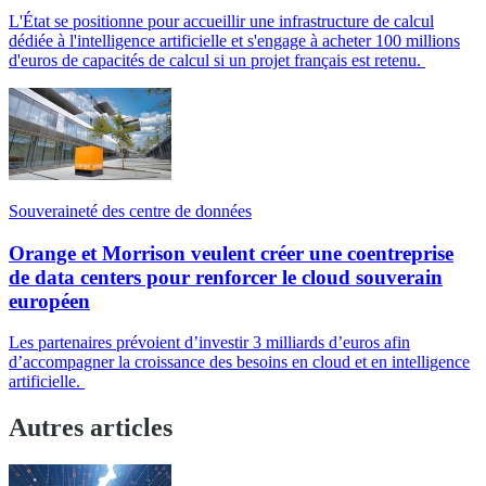
L'État se positionne pour accueillir une infrastructure de calcul
dédiée à l'intelligence artificielle et s'engage à acheter 100 millions
d'euros de capacités de calcul si un projet français est retenu.
Souveraineté des centre de données
Orange et Morrison veulent créer une coentreprise
de data centers pour renforcer le cloud souverain
européen
Les partenaires prévoient d’investir 3 milliards d’euros afin
d’accompagner la croissance des besoins en cloud et en intelligence
artificielle.
Autres articles