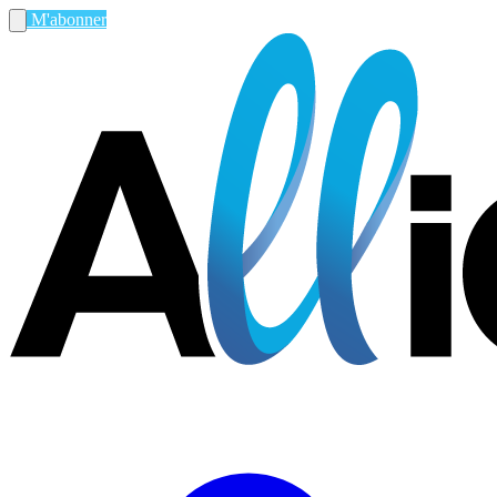
M'abonner