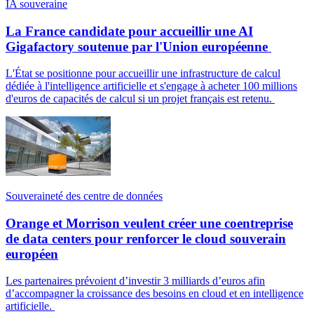
IA souveraine
La France candidate pour accueillir une AI
Gigafactory soutenue par l'Union européenne
L'État se positionne pour accueillir une infrastructure de calcul
dédiée à l'intelligence artificielle et s'engage à acheter 100 millions
d'euros de capacités de calcul si un projet français est retenu.
Souveraineté des centre de données
Orange et Morrison veulent créer une coentreprise
de data centers pour renforcer le cloud souverain
européen
Les partenaires prévoient d’investir 3 milliards d’euros afin
d’accompagner la croissance des besoins en cloud et en intelligence
artificielle.