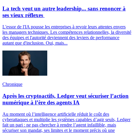
La tech veut un autre leadership... sans renoncer à
ses vieux réflexes
L'essor de l'IA pousse les entreprises à revoir leurs attentes envers
les managers techniques. Les compétences relationnelles, la diversité
des équipes et l'autorité deviennent des leviers de performance
autant que d'inclusion. Oui, mais...
Chronique
Après les cryptoactifs, Ledger veut sécuriser l’action
numérique à l’ère des agents IA
Au moment où l’intelligence artificielle réduit le coût des
cyberattaques et multiplie les systèmes capables d’agir seuls, Ledger
fait un pari : ne pas chercher à rendre l’agent infaillible, mais
sécuriser son mandat, ses limites et le moment précis où une