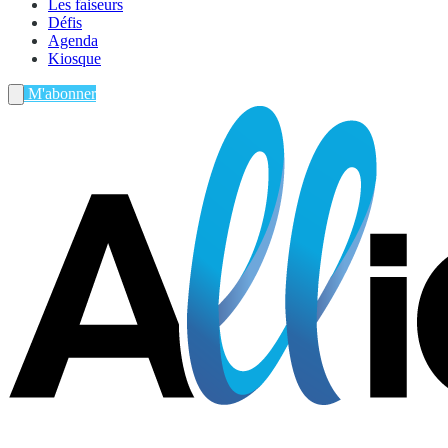
Les faiseurs
Défis
Agenda
Kiosque
M'abonner