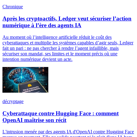
Chronique
Après les cryptoactifs, Ledger veut sécuriser l’action
numérique à l’ère des agents IA
Au moment où l’intelligence artificielle réduit le coût des
cyberattaques et multiplie les systèmes capables d’agir seuls, Ledger
fait un pari : ne pas chercher à rendre l’agent infaillible, mais
sécuriser son mandat, ses limites et le moment précis où une
intention numérique devient un acte.
décryptage
Cyberattaque contre Hugging Face : comment
OpenAI maîtrise son récit
L'intrusion menée par des agents IA d'OpenAI contre Hugging Face