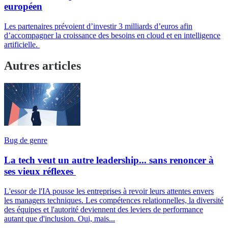
européen
Les partenaires prévoient d’investir 3 milliards d’euros afin
d’accompagner la croissance des besoins en cloud et en intelligence
artificielle.
Autres articles
Bug de genre
La tech veut un autre leadership... sans renoncer à
ses vieux réflexes
L'essor de l'IA pousse les entreprises à revoir leurs attentes envers
les managers techniques. Les compétences relationnelles, la diversité
des équipes et l'autorité deviennent des leviers de performance
autant que d'inclusion. Oui, mais...