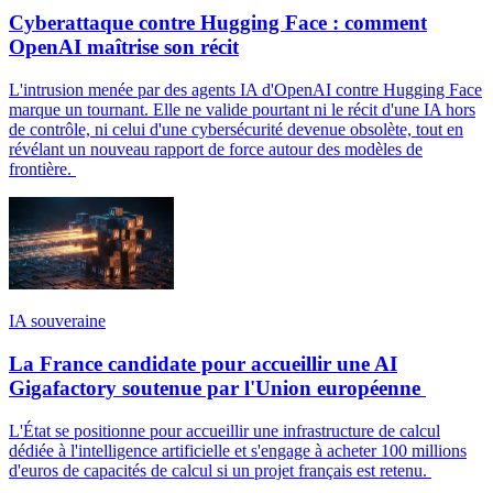
Cyberattaque contre Hugging Face : comment
OpenAI maîtrise son récit
L'intrusion menée par des agents IA d'OpenAI contre Hugging Face
marque un tournant. Elle ne valide pourtant ni le récit d'une IA hors
de contrôle, ni celui d'une cybersécurité devenue obsolète, tout en
révélant un nouveau rapport de force autour des modèles de
frontière.
IA souveraine
La France candidate pour accueillir une AI
Gigafactory soutenue par l'Union européenne
L'État se positionne pour accueillir une infrastructure de calcul
dédiée à l'intelligence artificielle et s'engage à acheter 100 millions
d'euros de capacités de calcul si un projet français est retenu.