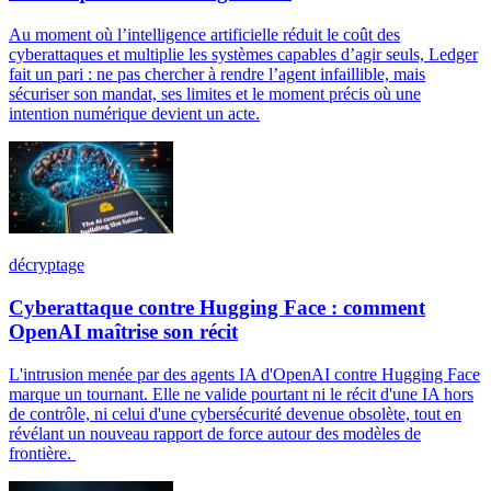
Au moment où l’intelligence artificielle réduit le coût des
cyberattaques et multiplie les systèmes capables d’agir seuls, Ledger
fait un pari : ne pas chercher à rendre l’agent infaillible, mais
sécuriser son mandat, ses limites et le moment précis où une
intention numérique devient un acte.
décryptage
Cyberattaque contre Hugging Face : comment
OpenAI maîtrise son récit
L'intrusion menée par des agents IA d'OpenAI contre Hugging Face
marque un tournant. Elle ne valide pourtant ni le récit d'une IA hors
de contrôle, ni celui d'une cybersécurité devenue obsolète, tout en
révélant un nouveau rapport de force autour des modèles de
frontière.