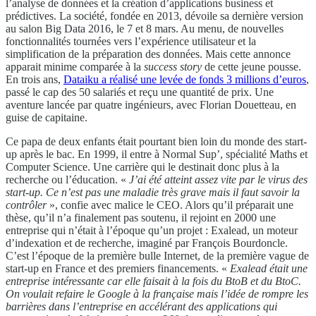
l’analyse de données et la création d’applications business et
prédictives. La société, fondée en 2013, dévoile sa dernière version
au salon Big Data 2016, le 7 et 8 mars. Au menu, de nouvelles
fonctionnalités tournées vers l’expérience utilisateur et la
simplification de la préparation des données. Mais cette annonce
apparait minime comparée à la
success story
de cette jeune pousse.
En trois ans,
Dataiku a réalisé une levée de fonds 3 millions d’euros
,
passé le cap des 50 salariés et reçu une quantité de prix. Une
aventure lancée par quatre ingénieurs, avec Florian Douetteau, en
guise de capitaine.
Ce papa de deux enfants était pourtant bien loin du monde des start-
up après le bac. En 1999, il entre à Normal Sup’, spécialité Maths et
Computer Science. Une carrière qui le destinait donc plus à la
recherche ou l’éducation. «
J’ai été atteint assez vite par le virus des
start-up. Ce n’est pas une maladie très grave mais il faut savoir la
contrôler
», confie avec malice le CEO. Alors qu’il préparait une
thèse, qu’il n’a finalement pas soutenu, il rejoint en 2000 une
entreprise qui n’était à l’époque qu’un projet : Exalead, un moteur
d’indexation et de recherche, imaginé par François Bourdoncle.
C’est l’époque de la première bulle Internet, de la première vague de
start-up en France et des premiers financements. «
Exalead était une
entreprise intéressante car elle faisait à la fois du BtoB et du BtoC.
On voulait refaire le Google à la française mais l’idée de rompre les
barrières dans l’entreprise en accélérant des applications qui