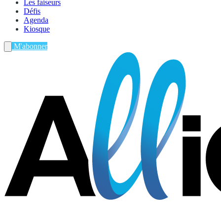
Les faiseurs
Défis
Agenda
Kiosque
M'abonner