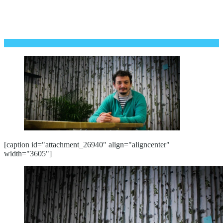
[caption id="attachment_26940" align="aligncenter"
width="3605"]