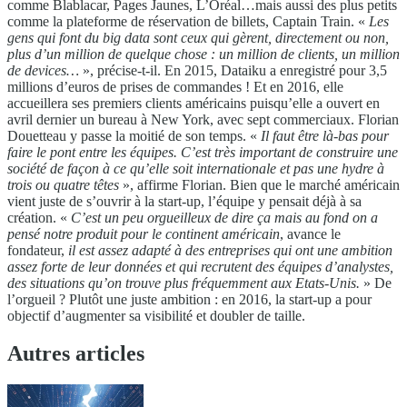
comme Blablacar, Pages Jaunes, L’Oréal…mais aussi des plus petits
comme la plateforme de réservation de billets, Captain Train. «
Les
gens qui font du big data sont ceux qui gèrent, directement ou non,
plus d’un million de quelque chose : un million de clients, un million
de devices…
», précise-t-il. En 2015, Dataiku a enregistré pour 3,5
millions d’euros de prises de commandes ! Et en 2016, elle
accueillera ses premiers clients américains puisqu’elle a ouvert en
avril dernier un bureau à New York, avec sept commerciaux. Florian
Douetteau y passe la moitié de son temps. «
Il faut être là-bas pour
faire le pont entre les équipes. C’est très important de construire une
société de façon à ce qu’elle soit internationale et pas une hydre à
trois ou quatre têtes
», affirme Florian. Bien que le marché américain
vient juste de s’ouvrir à la start-up, l’équipe y pensait déjà à sa
création. «
C’est un peu orgueilleux de dire ça mais au fond on a
pensé notre produit pour le continent américain
, avance le
fondateur,
il est assez adapté à des entreprises qui ont une ambition
assez forte de leur données et qui recrutent des équipes d’analystes,
des situations qu’on trouve plus fréquemment aux Etats-Unis.
» De
l’orgueil ? Plutôt une juste ambition : en 2016, la start-up a pour
objectif d’augmenter sa visibilité et doubler de taille.
Autres articles