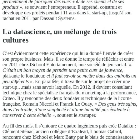
permettaient de fabriquer des vues 360 de ses clients et de ses
produits
», se souvient l’entrepreneur. Il apprend, construit et
développe des projets pendant 11 ans dans la start-up, jusqu’à son
rachat en 2011 par Dassault Systems.
La datascience, un mélange de trois
cultures
C’est évidemment cette expérience qui lui a donné l’envie de créer
son propre business. Mais, il se donne le temps de réfléchir et entre
en 2011 chez ISchool Entertainement, une société de jeu social. «
C’était un bon moyen de prendre une petite cure de jouvence
,
plaisante le fondateur,
et il faut savoir se mettre dans des endroits un
peu différents
». En parallèle, il travaille sur le projet de créer une
start-up…mais sans savoir laquelle. En 2012, il devient consultant
technique chez le spécialiste français du marketing à la performance,
Criteo. Il y rencontre des deux fondateurs techniques de la licorne
française, Romain Niccoli et Franck Le Ouay. «
Des gens très sains,
dans l’entraide, d’une simplicité et d’une humilité pas évidente à
conserver à cette échelle
», soutient le startuper.
Au fil des mois, il s’entoure de quatre ingénieurs puis crée Dataiku :
Clément Sténac, ancien collègue d’Exalead, Thomas Cabrol,
rencontré chez ISchool et Marc Batty par le biais de connaissances