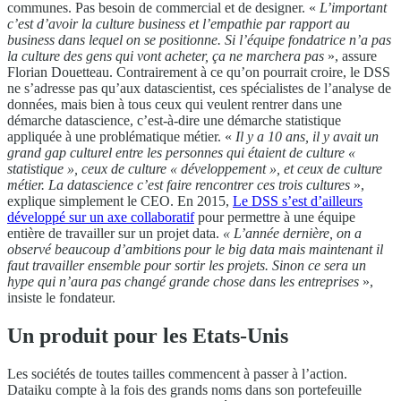
communes. Pas besoin de commercial et de designer. «
L’important
c’est d’avoir la culture business et l’empathie par rapport au
business dans lequel on se positionne. Si l’équipe fondatrice n’a pas
la culture des gens qui vont acheter, ça ne marchera pas
», assure
Florian Douetteau. Contrairement à ce qu’on pourrait croire, le DSS
ne s’adresse pas qu’aux datascientist, ces spécialistes de l’analyse de
données, mais bien à tous ceux qui veulent rentrer dans une
démarche datascience, c’est-à-dire une démarche statistique
appliquée à une problématique métier. «
Il y a 10 ans, il y avait un
grand gap culturel entre les personnes qui étaient de culture «
statistique », ceux de culture « développement », et ceux de culture
métier. La datascience c’est faire rencontrer ces trois cultures
»,
explique simplement le CEO. En 2015,
Le DSS s’est d’ailleurs
développé sur un axe collaboratif
pour permettre à une équipe
entière de travailler sur un projet data.
« L’année dernière, on a
observé beaucoup d’ambitions pour le big data mais maintenant il
faut travailler ensemble pour sortir les projets. Sinon ce sera un
hype qui n’aura pas changé grande chose dans les entreprises
»,
insiste le fondateur.
Un produit pour les Etats-Unis
Les sociétés de toutes tailles commencent à passer à l’action.
Dataiku compte à la fois des grands noms dans son portefeuille