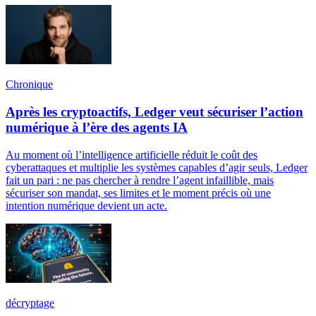
Chronique
Après les cryptoactifs, Ledger veut sécuriser l’action
numérique à l’ère des agents IA
Au moment où l’intelligence artificielle réduit le coût des
cyberattaques et multiplie les systèmes capables d’agir seuls, Ledger
fait un pari : ne pas chercher à rendre l’agent infaillible, mais
sécuriser son mandat, ses limites et le moment précis où une
intention numérique devient un acte.
décryptage