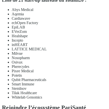
Liste de 21 start-up lauréate du Health20 :
Abys Medical
Aqemia
Cardiawave
echOpen Factory
EpiLAB
EVerZom
Healshape
Incepto
inHEART
LATTICE MEDICAL
Milvue
Nosopharm
Osivax
Pherecydes
Pixee Medical
Poietis
Qubit Pharmaceuticals
Smart Immune
StemInov
Tilak Healthcare
Whitelab Genomics
Rejoindre l’écosystème PariSanté