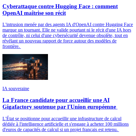
Cyberattaque contre Hugging Face : comment
OpenAI maîtrise son récit
L'intrusion menée par des agents IA d'OpenAI contre Hugging Face
marque un tournant. Elle ne valide pourtant ni le récit d'une IA hors
de contrôle, ni celui d'une cybersécurité devenue obsolète, tout en
révélant un nouveau rapport de force autour des modèles de
frontière.
IA souveraine
La France candidate pour accueillir une AI
Gigafactory soutenue par l'Union européenne
L'État se positionne pour accueillir une infrastructure de calcul
dédiée à l'intelligence artificielle et s'engage à acheter 100 millions
d'euros de capacités de calcul si un projet français est retenu.