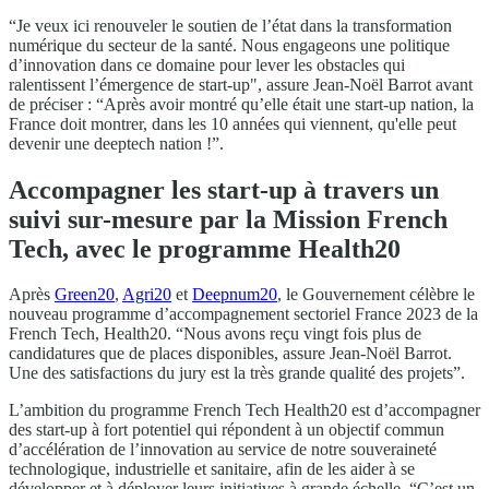
“Je veux ici renouveler le soutien de l’état dans la transformation
numérique du secteur de la santé. Nous engageons une politique
d’innovation dans ce domaine pour lever les obstacles qui
ralentissent l’émergence de start-up", assure Jean-Noël Barrot avant
de préciser : “Après avoir montré qu’elle était une start-up nation, la
France doit montrer, dans les 10 années qui viennent, qu'elle peut
devenir une deeptech nation !”.
Accompagner les start-up à travers un
suivi sur-mesure par la Mission French
Tech, avec le programme Health20
Après
Green20
,
Agri20
et
Deepnum20
, le Gouvernement célèbre le
nouveau programme d’accompagnement sectoriel France 2023 de la
French Tech, Health20. “Nous avons reçu vingt fois plus de
candidatures que de places disponibles, assure Jean-Noël Barrot.
Une des satisfactions du jury est la très grande qualité des projets”.
L’ambition du programme French Tech Health20 est d’accompagner
des start-up à fort potentiel qui répondent à un objectif commun
d’accélération de l’innovation au service de notre souveraineté
technologique, industrielle et sanitaire, afin de les aider à se
développer et à déployer leurs initiatives à grande échelle. “C’est un