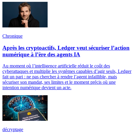
Chronique
Après les cryptoactifs, Ledger veut sécuriser l’action
numérique à l’ère des agents IA
Au moment où l’intelligence artificielle réduit le coût des
cyberattaques et multiplie les systèmes capables d’agir seuls, Ledger
fait un pari : ne pas chercher à rendre l’agent infaillible, mais
sécuriser son mandat, ses limites et le moment précis où une
intention numérique devient un acte.
décryptage