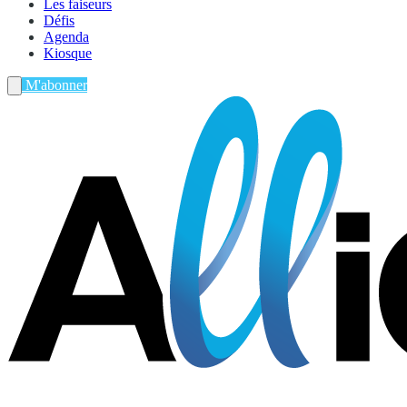
Les faiseurs
Défis
Agenda
Kiosque
M'abonner