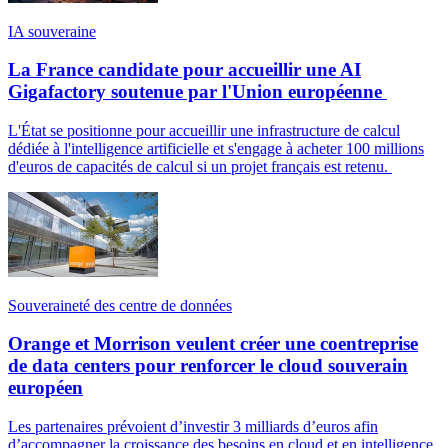
IA souveraine
La France candidate pour accueillir une AI
Gigafactory soutenue par l'Union européenne
L'État se positionne pour accueillir une infrastructure de calcul
dédiée à l'intelligence artificielle et s'engage à acheter 100 millions
d'euros de capacités de calcul si un projet français est retenu.
Souveraineté des centre de données
Orange et Morrison veulent créer une coentreprise
de data centers pour renforcer le cloud souverain
européen
Les partenaires prévoient d’investir 3 milliards d’euros afin
d’accompagner la croissance des besoins en cloud et en intelligence