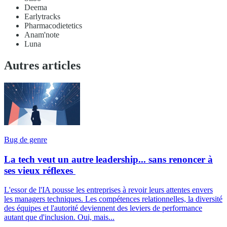
Deema
Earlytracks
Pharmacodietetics
Anam'note
Luna
Autres articles
Bug de genre
La tech veut un autre leadership... sans renoncer à
ses vieux réflexes
L'essor de l'IA pousse les entreprises à revoir leurs attentes envers
les managers techniques. Les compétences relationnelles, la diversité
des équipes et l'autorité deviennent des leviers de performance
autant que d'inclusion. Oui, mais...