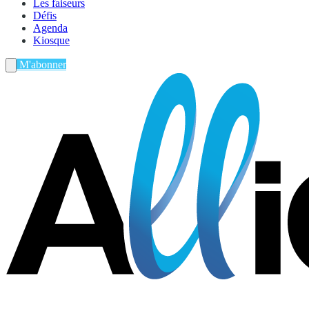
Les faiseurs
Défis
Agenda
Kiosque
M'abonner