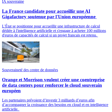
IA souveraine
La France candidate pour accueillir une AI
Gigafactory soutenue par l'Union européenne
L'État se positionne pour accueillir une infrastructure de calcul
dédiée à l'intelligence artificielle et s'engage à acheter 100 millions
d'euros de capacités de calcul si un projet français est retenu.
Souveraineté des centre de données
Orange et Morrison veulent créer une coentreprise
de data centers pour renforcer le cloud souverain
européen
Les partenaires prévoient d’investir 3 milliards d’euros afin
d’accompagner la croissance des besoins en cloud et en intelligence
artificielle.