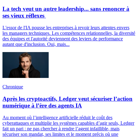
La tech veut un autre leadership... sans renoncer à
ses vieux réflexes
L'essor de l'IA pousse les entreprises à revoir leurs attentes envers
les managers techniques. Les compétences relationnelles, la diversité
des équipes et l'autorité deviennent des leviers de performance
autant que d'inclusion. Oui, mais...
Chronique
Après les cryptoactifs, Ledger veut sécuriser l’action
numérique à l’ère des agents IA
Au moment où l’intelligence artificielle réduit le coût des
cyberattaques et multiplie les systèmes capables d’agir seuls, Ledger
fait un pari : ne pas chercher à rendre l’agent infaillible, mais
sécuriser son mandat, ses limites et le moment précis où une