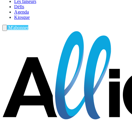
Les faiseurs
Défis
Agenda
Kiosque
M'abonner