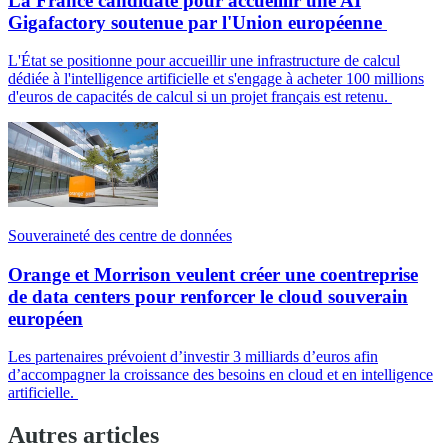
La France candidate pour accueillir une AI
Gigafactory soutenue par l'Union européenne
L'État se positionne pour accueillir une infrastructure de calcul
dédiée à l'intelligence artificielle et s'engage à acheter 100 millions
d'euros de capacités de calcul si un projet français est retenu.
Souveraineté des centre de données
Orange et Morrison veulent créer une coentreprise
de data centers pour renforcer le cloud souverain
européen
Les partenaires prévoient d’investir 3 milliards d’euros afin
d’accompagner la croissance des besoins en cloud et en intelligence
artificielle.
Autres articles