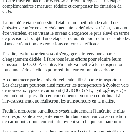
L'offre mise en place par WeNow et Fretlink repose sur 3 étapes
complémentaires : mesurer, réduire et compenser les émission de
CO
.
2
La première étape nécessite d'établir une méthode de calcul des
émissions conforme aux réglementations définies par l'état, pouvant
être vérifiées, et en visant le niveau d'exigence le plus élevé en terme
de précision. Il s'agit d'une étape structurante pour définir ensuite des
plans de réduction des émissions concrets et efficace
Ensuite, les transporteurs vont s'engager, à travers une charte
d'engagement dédiée, à faire tous leurs efforts pour réduire leurs
émissions de CO2. À ce titre, Fretlink va mettre à leur disposition
toute une série d'actions pour réduire leur empreinte carbone.
À commencer par le choix du véhicule utilisé par le transporteur.
Les chargeurs pourront ainsi motiver les transporteurs à évoluer vers
de nouveaux types de carburant (EURO6, GNL, hydrogène, etc) et
rémunérant la prestation en conséquence, voire en contribuant à
l'investissement que réaliseront les transporteurs en la matière.
Fretlink proposera par ailleurs systématiquement l'itinéraire le plus
éco-responsable à ses partenaires, limitant ainsi leur consommation
de carburant - donc leur coût de revient sur chaque km parcouru.
Les derniers partenariats développés par la start-up pour étoffer sa