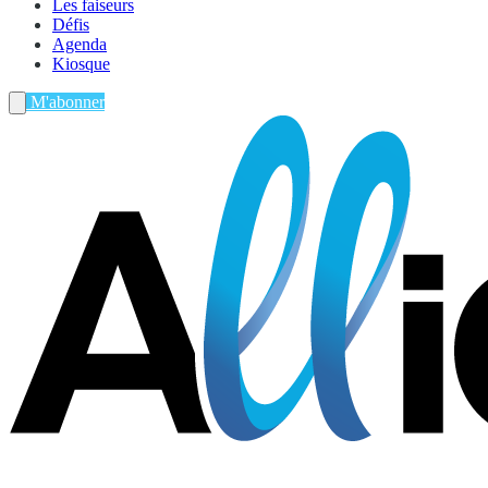
Les faiseurs
Défis
Agenda
Kiosque
M'abonner