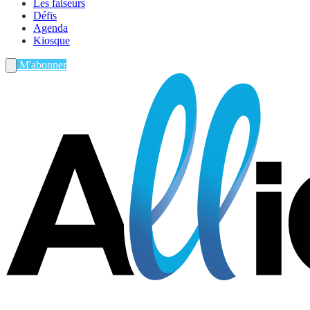
Les faiseurs
Défis
Agenda
Kiosque
M'abonner