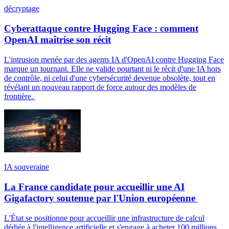
décryptage
Cyberattaque contre Hugging Face : comment
OpenAI maîtrise son récit
L'intrusion menée par des agents IA d'OpenAI contre Hugging Face
marque un tournant. Elle ne valide pourtant ni le récit d'une IA hors
de contrôle, ni celui d'une cybersécurité devenue obsolète, tout en
révélant un nouveau rapport de force autour des modèles de
frontière.
IA souveraine
La France candidate pour accueillir une AI
Gigafactory soutenue par l'Union européenne
L'État se positionne pour accueillir une infrastructure de calcul
dédiée à l'intelligence artificielle et s'engage à acheter 100 millions