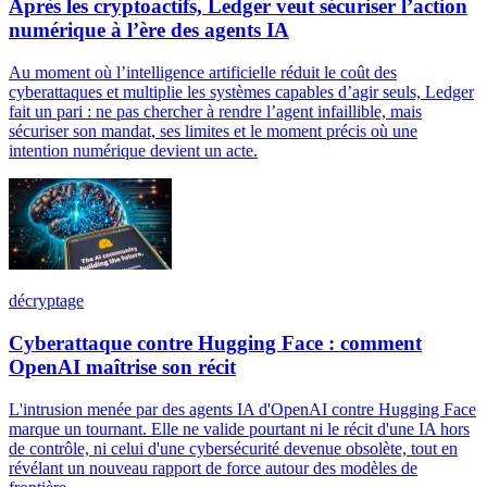
Après les cryptoactifs, Ledger veut sécuriser l’action
numérique à l’ère des agents IA
Au moment où l’intelligence artificielle réduit le coût des
cyberattaques et multiplie les systèmes capables d’agir seuls, Ledger
fait un pari : ne pas chercher à rendre l’agent infaillible, mais
sécuriser son mandat, ses limites et le moment précis où une
intention numérique devient un acte.
décryptage
Cyberattaque contre Hugging Face : comment
OpenAI maîtrise son récit
L'intrusion menée par des agents IA d'OpenAI contre Hugging Face
marque un tournant. Elle ne valide pourtant ni le récit d'une IA hors
de contrôle, ni celui d'une cybersécurité devenue obsolète, tout en
révélant un nouveau rapport de force autour des modèles de