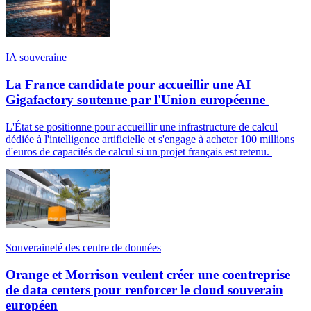
IA souveraine
La France candidate pour accueillir une AI
Gigafactory soutenue par l'Union européenne
L'État se positionne pour accueillir une infrastructure de calcul
dédiée à l'intelligence artificielle et s'engage à acheter 100 millions
d'euros de capacités de calcul si un projet français est retenu.
Souveraineté des centre de données
Orange et Morrison veulent créer une coentreprise
de data centers pour renforcer le cloud souverain
européen