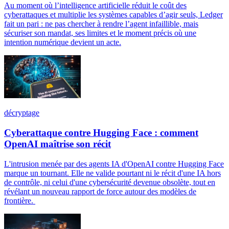
Au moment où l’intelligence artificielle réduit le coût des
cyberattaques et multiplie les systèmes capables d’agir seuls, Ledger
fait un pari : ne pas chercher à rendre l’agent infaillible, mais
sécuriser son mandat, ses limites et le moment précis où une
intention numérique devient un acte.
décryptage
Cyberattaque contre Hugging Face : comment
OpenAI maîtrise son récit
L'intrusion menée par des agents IA d'OpenAI contre Hugging Face
marque un tournant. Elle ne valide pourtant ni le récit d'une IA hors
de contrôle, ni celui d'une cybersécurité devenue obsolète, tout en
révélant un nouveau rapport de force autour des modèles de
frontière.