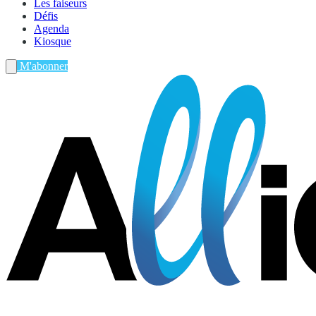
Les faiseurs
Défis
Agenda
Kiosque
M'abonner