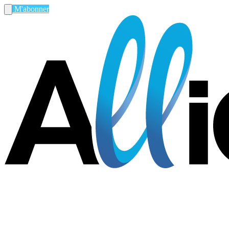
M'abonner