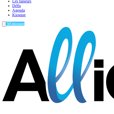
Les faiseurs
Défis
Agenda
Kiosque
M'abonner