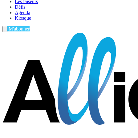
Les faiseurs
Défis
Agenda
Kiosque
M'abonner