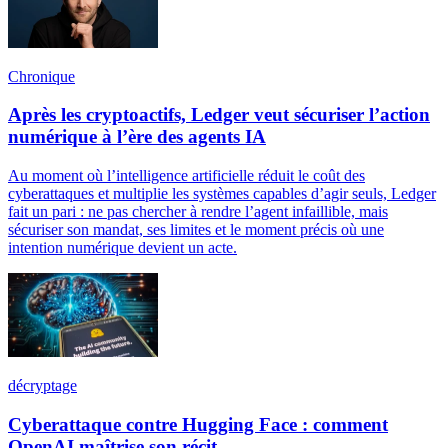
Chronique
Après les cryptoactifs, Ledger veut sécuriser l’action
numérique à l’ère des agents IA
Au moment où l’intelligence artificielle réduit le coût des
cyberattaques et multiplie les systèmes capables d’agir seuls, Ledger
fait un pari : ne pas chercher à rendre l’agent infaillible, mais
sécuriser son mandat, ses limites et le moment précis où une
intention numérique devient un acte.
décryptage
Cyberattaque contre Hugging Face : comment
OpenAI maîtrise son récit