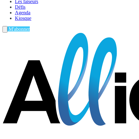
Les faiseurs
Défis
Agenda
Kiosque
M'abonner