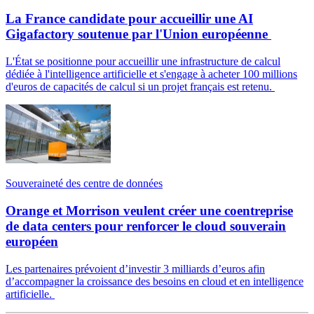
La France candidate pour accueillir une AI
Gigafactory soutenue par l'Union européenne
L'État se positionne pour accueillir une infrastructure de calcul
dédiée à l'intelligence artificielle et s'engage à acheter 100 millions
d'euros de capacités de calcul si un projet français est retenu.
Souveraineté des centre de données
Orange et Morrison veulent créer une coentreprise
de data centers pour renforcer le cloud souverain
européen
Les partenaires prévoient d’investir 3 milliards d’euros afin
d’accompagner la croissance des besoins en cloud et en intelligence
artificielle.