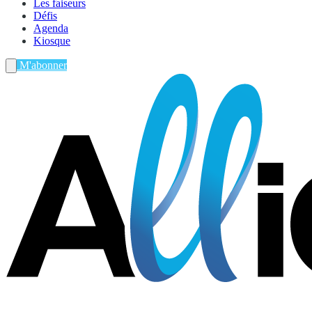
Les faiseurs
Défis
Agenda
Kiosque
M'abonner