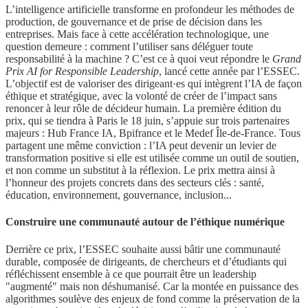
L’intelligence artificielle transforme en profondeur les méthodes de
production, de gouvernance et de prise de décision dans les
entreprises. Mais face à cette accélération technologique, une
question demeure : comment l’utiliser sans déléguer toute
responsabilité à la machine ? C’est ce à quoi veut répondre le
Grand
Prix AI for Responsible Leadership
, lancé cette année par l’ESSEC.
L’objectif est de valoriser des dirigeant·es qui intègrent l’IA de façon
éthique et stratégique, avec la volonté de créer de l’impact sans
renoncer à leur rôle de décideur humain. La première édition du
prix, qui se tiendra à Paris le 18 juin, s’appuie sur trois partenaires
majeurs : Hub France IA, Bpifrance et le Medef Île-de-France. Tous
partagent une même conviction : l’IA peut devenir un levier de
transformation positive si elle est utilisée comme un outil de soutien,
et non comme un substitut à la réflexion. Le prix mettra ainsi à
l’honneur des projets concrets dans des secteurs clés : santé,
éducation, environnement, gouvernance, inclusion...
Construire une communauté autour de l’éthique numérique
Derrière ce prix, l’ESSEC souhaite aussi bâtir une communauté
durable, composée de dirigeants, de chercheurs et d’étudiants qui
réfléchissent ensemble à ce que pourrait être un leadership
"augmenté" mais non déshumanisé. Car la montée en puissance des
algorithmes soulève des enjeux de fond comme la préservation de la