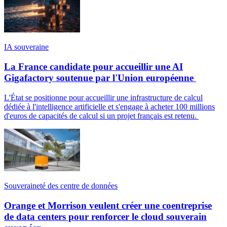
IA souveraine
La France candidate pour accueillir une AI
Gigafactory soutenue par l'Union européenne
L'État se positionne pour accueillir une infrastructure de calcul
dédiée à l'intelligence artificielle et s'engage à acheter 100 millions
d'euros de capacités de calcul si un projet français est retenu.
Souveraineté des centre de données
Orange et Morrison veulent créer une coentreprise
de data centers pour renforcer le cloud souverain