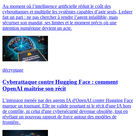
Au moment où l’intelligence artificielle réduit le coût des
cyberattaques et multiplie les systèmes capables d’agir seuls, Ledger
fait un pari : ne pas chercher à rendre l’agent infaillible, mais
sécuriser son mandat, ses limites et le moment précis où une
intention numérique devient un acte.
décryptage
Cyberattaque contre Hugging Face : comment
OpenAI maîtrise son récit
L'intrusion menée par des agents IA d'OpenAI contre Hugging Face
marque un tournant. Elle ne valide pourtant ni le récit d'une IA hors
de contrôle, ni celui d'une cybersécurité devenue obsolète, tout en
révélant un nouveau rapport de force autour des modèles de
frontière.