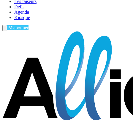
Les faiseurs
Défis
Agenda
Kiosque
M'abonner