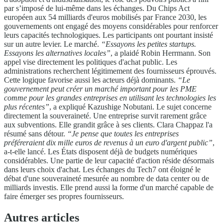
par s’imposé de lui-même dans les échanges. Du Chips Act
européen aux 54 milliards d'euros mobilisés par France 2030, les
gouvernements ont engagé des moyens considérables pour renforcer
leurs capacités technologiques. Les participants ont pourtant insisté
sur un autre levier. Le marché.
“Essayons les petites startups.
Essayons les alternatives locales”
, a plaidé Robin Herrmann. Son
appel vise directement les politiques d'achat public. Les
administrations recherchent légitimement des fournisseurs éprouvés.
Cette logique favorise aussi les acteurs déjà dominants.
“Le
gouvernement peut créer un marché important pour les PME
comme pour les grandes entreprises en utilisant les technologies les
plus récentes”
, a expliqué Kazushige Nobutani. Le sujet concerne
directement la souveraineté. Une entreprise survit rarement grâce
aux subventions. Elle grandit grâce à ses clients. Clara Chappaz l'a
résumé sans détour.
“Je pense que toutes les entreprises
préféreraient dix mille euros de revenus à un euro d'argent public”
,
a-t-elle lancé. Les États disposent déjà de budgets numériques
considérables. Une partie de leur capacité d'action réside désormais
dans leurs choix d'achat. Les échanges du Tech7 ont éloigné le
débat d'une souveraineté mesurée au nombre de data center ou de
milliards investis. Elle prend aussi la forme d'un marché capable de
faire émerger ses propres fournisseurs.
Autres articles