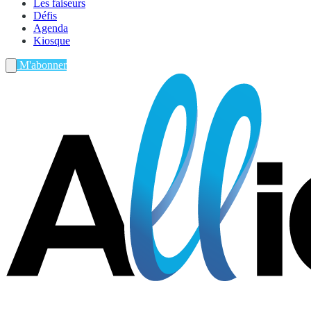
Les faiseurs
Défis
Agenda
Kiosque
M'abonner