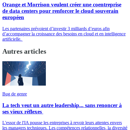
Orange et Morrison veulent créer une coentreprise
de data centers pour renforcer le cloud souverain
européen
Les partenaires prévoient d’investir 3 milliards d’euros afin
d’accompagner la croissance des besoins en cloud et en intelligence
artificielle.
Autres articles
Bug de genre
La tech veut un autre leadership... sans renoncer à
ses vieux réflexes
L'essor de l'IA pousse les entreprises à revoir leurs attentes envers
les managers techniques. Les compétences relationnelles, la diversité