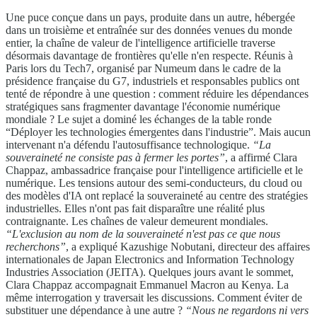
Une puce conçue dans un pays, produite dans un autre, hébergée
dans un troisième et entraînée sur des données venues du monde
entier, la chaîne de valeur de l'intelligence artificielle traverse
désormais davantage de frontières qu'elle n'en respecte. Réunis à
Paris lors du Tech7, organisé par Numeum dans le cadre de la
présidence française du G7, industriels et responsables publics ont
tenté de répondre à une question : comment réduire les dépendances
stratégiques sans fragmenter davantage l'économie numérique
mondiale ? Le sujet a dominé les échanges de la table ronde
“Déployer les technologies émergentes dans l'industrie”. Mais aucun
intervenant n'a défendu l'autosuffisance technologique.
“La
souveraineté ne consiste pas à fermer les portes”
, a affirmé Clara
Chappaz, ambassadrice française pour l'intelligence artificielle et le
numérique. Les tensions autour des semi-conducteurs, du cloud ou
des modèles d'IA ont replacé la souveraineté au centre des stratégies
industrielles. Elles n'ont pas fait disparaître une réalité plus
contraignante. Les chaînes de valeur demeurent mondiales.
“L'exclusion au nom de la souveraineté n'est pas ce que nous
recherchons”
, a expliqué Kazushige Nobutani, directeur des affaires
internationales de Japan Electronics and Information Technology
Industries Association (JEITA). Quelques jours avant le sommet,
Clara Chappaz accompagnait Emmanuel Macron au Kenya. La
même interrogation y traversait les discussions. Comment éviter de
substituer une dépendance à une autre ?
“Nous ne regardons ni vers