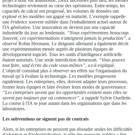
projet a donc été abandonné. Deux décennies plus tard, les mêmes
technologies reviennent au cœur des opérations. Entre-temps, les
capacités de calcul ont progressé, les volumes de données ont
explosé et les modèles ont gagné en maturité. L'exemple rappelle
une évidence souvent oubliée dans l'emballement actuel autour de
l'IA générative. Une innovation ne devient pas une capacité
industrielle du jour au lendemain.
“Nous expérimentons beaucoup.
Souvent, ces expérimentations n'atteignent jamais la production”
, a
observé Robin Hermann. Le dirigeant allemand a également décrit
une expérimentation menée auprès de plusieurs équipes de
développement logiciel. Tous les outils d'intelligence artificielle
étaient autorisés. Une seule interdiction demeurait.
“Vous pouvez
tout faire, sauf écrire du code vous-mêmes”
, a-t-il expliqué.
L'objectif consistait plus à observer ses effets sur l'organisation du
travail qu’à évaluer la technologie. Les modèles progressent
rapidement. Les entreprises, elles, doivent adapter leurs processus,
former leurs équipes et faire évoluer leurs modes de gouvernance.
“Les entreprises savent que les opportunités existent mais elles ne
savent pas toujours par où commencer”
, a rappelé Sylvie Ouellette.
La course à l'IA se joue autant dans les organisations que dans les
laboratoires.
Les subventions ne signent pas de contrats
Alors, si les entreprises ne peuvent pas résoudre seules les difficultés
d'adoption et d'industrialisation, le rôle des pouvoirs publics a fini