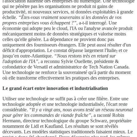
l'association italienne des entreprises du numérique. Une technologie
qui ne pénètre pas les organisations ne produit ni gains de
productivité, ni nouveaux services, ni données exploitables à grande
échelle.
“Êtes-vous vraiment souverains si les données de vos
propres entreprises vous échappent ?”
, a-t-il interrogé. Une
économie qui adopte peu le cloud, l'IA ou l'analyse avancée produit
mécaniquement moins de données stratégiques et valorise moins
celles qu'elle génère. La dépendance ne provient donc pas
uniquement des fournisseurs étrangers. Elle peut aussi résulter d'un
déficit d'appropriation. Le constat dépasse largement l'Italie
,
et ce
jusqu’en outre-Atlantique.
“Nous restons très en retard sur
l'adoption de l'IA”
, a reconnu Sylvie Ouellette, présidente &
cofondatrice de Versatil et administratrice de Tech Nation Canada.
Une technologie ne renforce la souveraineté qu'à partir du moment
où elle transforme effectivement les pratiques des entreprises.
Le grand écart entre innovation et industrialisation
Utiliser une technologie ne suffit pas à créer une filière. Entre une
technologie adoptée et une technologie industrialisée, l'écart reste
considérable.
“Il y a vingt ans, nous avons testé un réseau neuronal
pour gérer les commandes de viande fraîche”
, a raconté Robin
Hermann, directeur technologique du groupe Schwarz, propriétaire
notamment de Lidl et Kaufland. Les résultats se sont révélés
décevants. Les modèles statistiques traditionnels faisaient mieux. Le