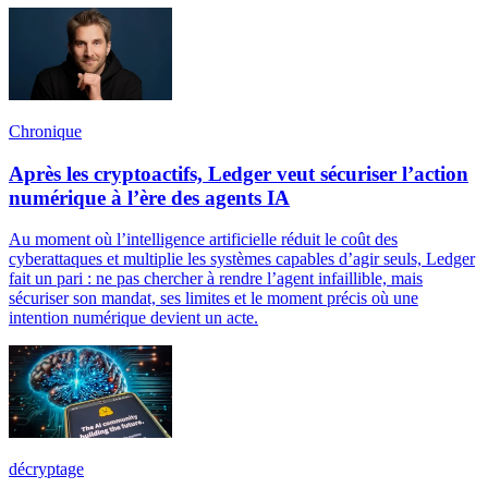
Chronique
Après les cryptoactifs, Ledger veut sécuriser l’action
numérique à l’ère des agents IA
Au moment où l’intelligence artificielle réduit le coût des
cyberattaques et multiplie les systèmes capables d’agir seuls, Ledger
fait un pari : ne pas chercher à rendre l’agent infaillible, mais
sécuriser son mandat, ses limites et le moment précis où une
intention numérique devient un acte.
décryptage