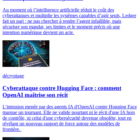
Au moment où l’intelligence artificielle réduit le coût des
cyberattaques et multiplie les systèmes capables d’agir seuls, Ledger
fait un pari : ne pas chercher à rendre l’agent infaillible, mais
sécuriser son mandat, ses limites et le moment précis où une
intention numérique devient un acte.
décryptage
Cyberattaque contre Hugging Face : comment
OpenAI maîtrise son récit
L'intrusion menée par des agents IA d'OpenAI contre Hugging Face
marque un tournant. Elle ne valide pourtant ni le récit d'une IA hors
de contrôle, ni celui d'une cybersécurité devenue obsolète, tout en
révélant un nouveau rapport de force autour des modèles de
frontière.