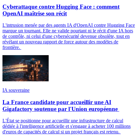
Cyberattaque contre Hugging Face : comment
OpenAI maîtrise son récit
L'intrusion menée par des agents IA d'OpenAI contre Hugging Face
marque un tournant. Elle ne valide pourtant ni le récit d'une IA hors
de contrôle, ni celui d'une cybersécurité devenue obsolète, tout en
révélant un nouveau rapport de force autour des modèles de
frontière.
IA souveraine
La France candidate pour accueillir une AI
Gigafactory soutenue par l'Union européenne
L'État se positionne pour accueillir une infrastructure de calcul
dédiée à l'intelligence artificielle et s'engage à acheter 100 millions
d'euros de capacités de calcul si un projet français est retenu.