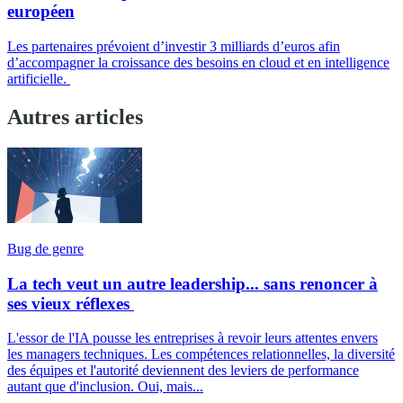
européen
Les partenaires prévoient d’investir 3 milliards d’euros afin
d’accompagner la croissance des besoins en cloud et en intelligence
artificielle.
Autres articles
Bug de genre
La tech veut un autre leadership... sans renoncer à
ses vieux réflexes
L'essor de l'IA pousse les entreprises à revoir leurs attentes envers
les managers techniques. Les compétences relationnelles, la diversité
des équipes et l'autorité deviennent des leviers de performance
autant que d'inclusion. Oui, mais...