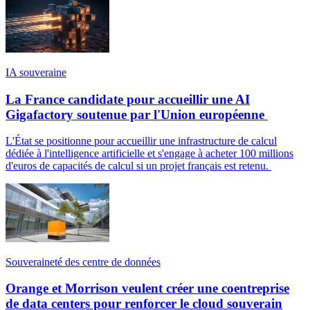
IA souveraine
La France candidate pour accueillir une AI
Gigafactory soutenue par l'Union européenne
L'État se positionne pour accueillir une infrastructure de calcul
dédiée à l'intelligence artificielle et s'engage à acheter 100 millions
d'euros de capacités de calcul si un projet français est retenu.
Souveraineté des centre de données
Orange et Morrison veulent créer une coentreprise
de data centers pour renforcer le cloud souverain