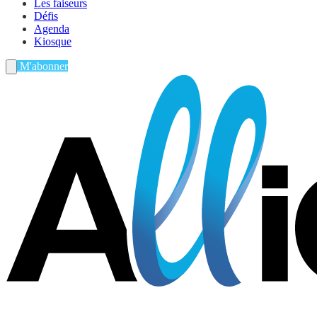
Les faiseurs
Défis
Agenda
Kiosque
M'abonner