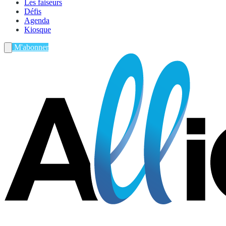
Les faiseurs
Défis
Agenda
Kiosque
M'abonner