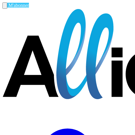
M'abonner