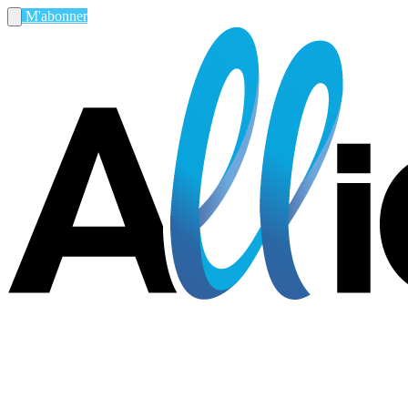
M'abonner