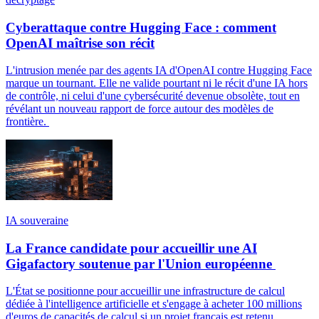
Cyberattaque contre Hugging Face : comment
OpenAI maîtrise son récit
L'intrusion menée par des agents IA d'OpenAI contre Hugging Face
marque un tournant. Elle ne valide pourtant ni le récit d'une IA hors
de contrôle, ni celui d'une cybersécurité devenue obsolète, tout en
révélant un nouveau rapport de force autour des modèles de
frontière.
IA souveraine
La France candidate pour accueillir une AI
Gigafactory soutenue par l'Union européenne
L'État se positionne pour accueillir une infrastructure de calcul
dédiée à l'intelligence artificielle et s'engage à acheter 100 millions
d'euros de capacités de calcul si un projet français est retenu.