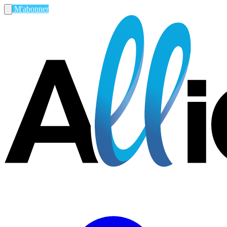
M'abonner