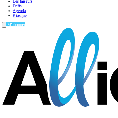
Les faiseurs
Défis
Agenda
Kiosque
M'abonner