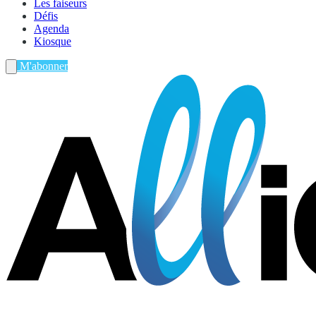
Les faiseurs
Défis
Agenda
Kiosque
M'abonner