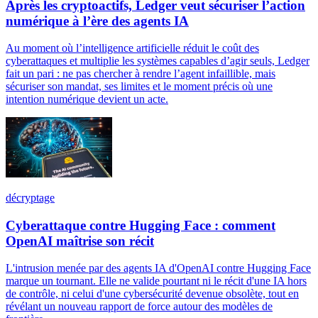
Après les cryptoactifs, Ledger veut sécuriser l’action
numérique à l’ère des agents IA
Au moment où l’intelligence artificielle réduit le coût des
cyberattaques et multiplie les systèmes capables d’agir seuls, Ledger
fait un pari : ne pas chercher à rendre l’agent infaillible, mais
sécuriser son mandat, ses limites et le moment précis où une
intention numérique devient un acte.
décryptage
Cyberattaque contre Hugging Face : comment
OpenAI maîtrise son récit
L'intrusion menée par des agents IA d'OpenAI contre Hugging Face
marque un tournant. Elle ne valide pourtant ni le récit d'une IA hors
de contrôle, ni celui d'une cybersécurité devenue obsolète, tout en
révélant un nouveau rapport de force autour des modèles de