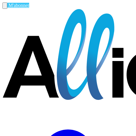
M'abonner