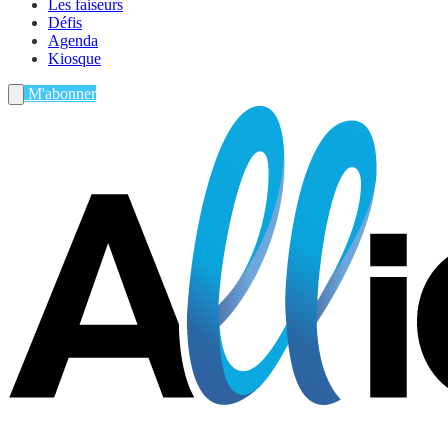
Les faiseurs
Défis
Agenda
Kiosque
M'abonner