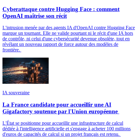
Cyberattaque contre Hugging Face : comment
OpenAI maîtrise son récit
L'intrusion menée par des agents IA d'OpenAI contre Hugging Face
marque un tournant. Elle ne valide pourtant ni le récit d'une IA hors
de contrôle, ni celui d'une cybersécurité devenue obsolète, tout en
révélant un nouveau rapport de force autour des modèles de
frontière.
IA souveraine
La France candidate pour accueillir une AI
Gigafactory soutenue par l'Union européenne
L'État se positionne pour accueillir une infrastructure de calcul
dédiée à l'intelligence artificielle et s'engage à acheter 100 millions
d'euros de capacités de calcul si un projet français est retenu.