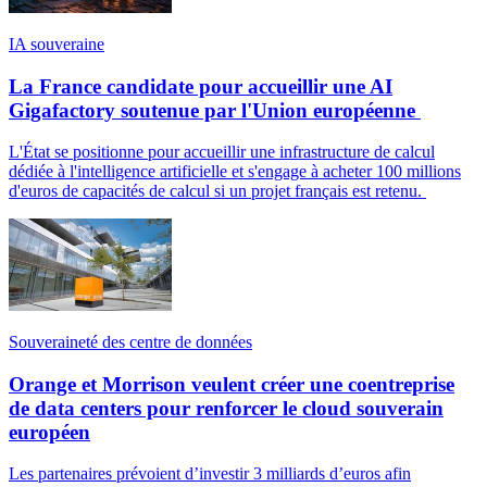
IA souveraine
La France candidate pour accueillir une AI
Gigafactory soutenue par l'Union européenne
L'État se positionne pour accueillir une infrastructure de calcul
dédiée à l'intelligence artificielle et s'engage à acheter 100 millions
d'euros de capacités de calcul si un projet français est retenu.
Souveraineté des centre de données
Orange et Morrison veulent créer une coentreprise
de data centers pour renforcer le cloud souverain
européen
Les partenaires prévoient d’investir 3 milliards d’euros afin