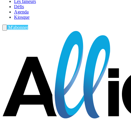
Les faiseurs
Défis
Agenda
Kiosque
M'abonner