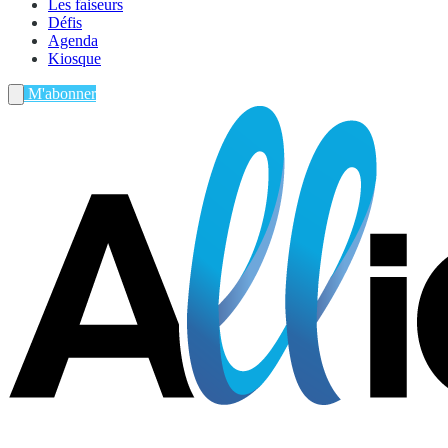
Les faiseurs
Défis
Agenda
Kiosque
M'abonner