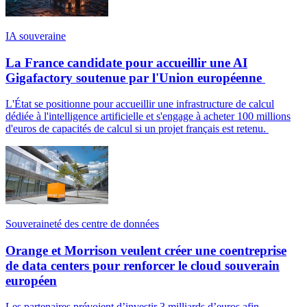
IA souveraine
La France candidate pour accueillir une AI
Gigafactory soutenue par l'Union européenne
L'État se positionne pour accueillir une infrastructure de calcul
dédiée à l'intelligence artificielle et s'engage à acheter 100 millions
d'euros de capacités de calcul si un projet français est retenu.
Souveraineté des centre de données
Orange et Morrison veulent créer une coentreprise
de data centers pour renforcer le cloud souverain
européen
Les partenaires prévoient d’investir 3 milliards d’euros afin