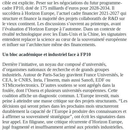
cible est explicite. Peser sur les négociations du futur programme-
cadre FP10, doté de 175 milliards d’euros pour 2028-2034. Il
succédera à Horizon Europe, l’actuel cadre financier 2021-2027 qui
structure et finance la majorité des projets collaboratifs de R&D sur
le vieux continent. Les discussions s’ouvrent au printemps, avant
l’évaluation d’Horizon Europe à l’automne. Dans un contexte de
rivalité technologique avec les États-Unis et la Chine, les signataires
entendent replacer la science au cœur de la souveraineté européenne
et influer sur l’architecture même des financements.
Un bloc académique et industriel face à FP10
Derrière l’initiative, un noyau dur composé d’universités,
d’organismes nationaux de recherche et de grands groupes
industriels. Autour de Paris-Saclay gravitent France Universités, le
CEA, le CNRS, Inria, l’Inserm, mais aussi Sanofi, EDF ou
STMicroelectronics. D’autres soutiens se sont agrégés dans la
foulée, dont l’Onera et plusieurs universités européennes. Cette
coalition affiche un diagnostic commun. L’Europe investit, mais
peine à atteindre une masse critique sur des projets structurants. “Les
décisions qui seront prises dans les prochains mois structureront
durablement la capacité de l’Europe à produire des connaissances et
à affirmer sa souveraineté stratégique”, ont écrit les signataires dans
leur appel. En filigrane, une critique récurrente d’Horizon Europe,
jugé fragmenté et insuffisamment arrimé aux priorités industrielles.