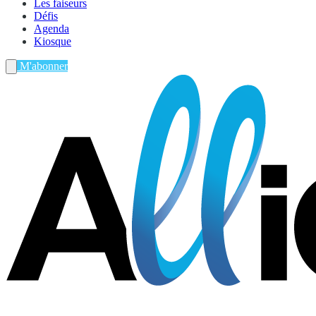
Les faiseurs
Défis
Agenda
Kiosque
M'abonner