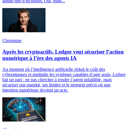
autant que d'inclusion. Oui, mais...
Chronique
Après les cryptoactifs, Ledger veut sécuriser l’action
numérique à l’ère des agents IA
Au moment où l’intelligence artificielle réduit le coût des
cyberattaques et multiplie les systèmes capables d’agir seuls, Ledger
fait un pari : ne pas chercher à rendre l’agent infaillible, mais
sécuriser son mandat, ses limites et le moment précis où une
intention numérique devient un acte.