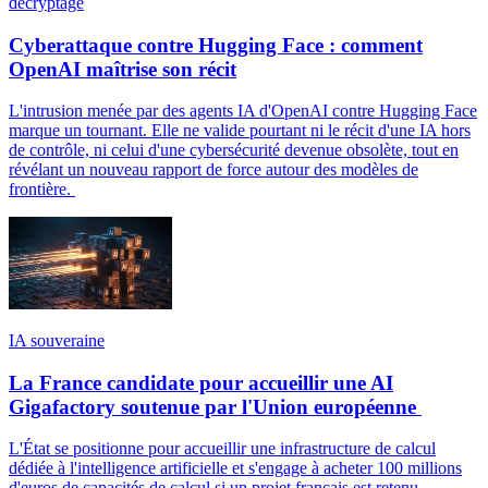
décryptage
Cyberattaque contre Hugging Face : comment
OpenAI maîtrise son récit
L'intrusion menée par des agents IA d'OpenAI contre Hugging Face
marque un tournant. Elle ne valide pourtant ni le récit d'une IA hors
de contrôle, ni celui d'une cybersécurité devenue obsolète, tout en
révélant un nouveau rapport de force autour des modèles de
frontière.
IA souveraine
La France candidate pour accueillir une AI
Gigafactory soutenue par l'Union européenne
L'État se positionne pour accueillir une infrastructure de calcul
dédiée à l'intelligence artificielle et s'engage à acheter 100 millions
d'euros de capacités de calcul si un projet français est retenu.