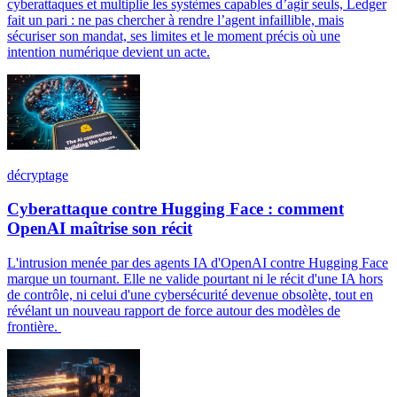
cyberattaques et multiplie les systèmes capables d’agir seuls, Ledger
fait un pari : ne pas chercher à rendre l’agent infaillible, mais
sécuriser son mandat, ses limites et le moment précis où une
intention numérique devient un acte.
décryptage
Cyberattaque contre Hugging Face : comment
OpenAI maîtrise son récit
L'intrusion menée par des agents IA d'OpenAI contre Hugging Face
marque un tournant. Elle ne valide pourtant ni le récit d'une IA hors
de contrôle, ni celui d'une cybersécurité devenue obsolète, tout en
révélant un nouveau rapport de force autour des modèles de
frontière.