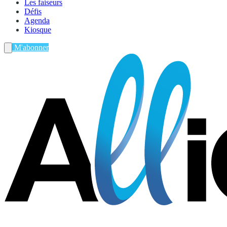
Les faiseurs
Défis
Agenda
Kiosque
M'abonner