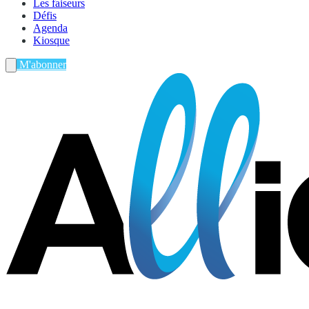
Les faiseurs
Défis
Agenda
Kiosque
M'abonner