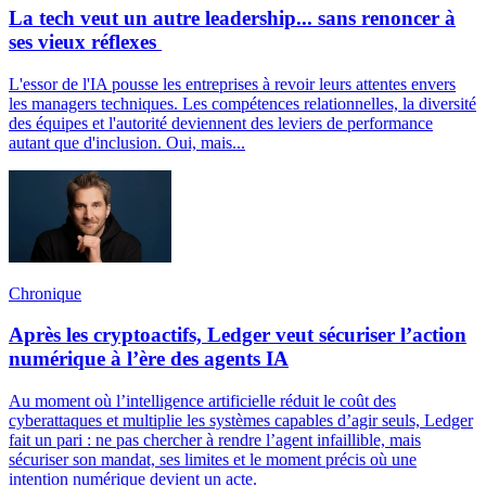
La tech veut un autre leadership... sans renoncer à
ses vieux réflexes
L'essor de l'IA pousse les entreprises à revoir leurs attentes envers
les managers techniques. Les compétences relationnelles, la diversité
des équipes et l'autorité deviennent des leviers de performance
autant que d'inclusion. Oui, mais...
Chronique
Après les cryptoactifs, Ledger veut sécuriser l’action
numérique à l’ère des agents IA
Au moment où l’intelligence artificielle réduit le coût des
cyberattaques et multiplie les systèmes capables d’agir seuls, Ledger
fait un pari : ne pas chercher à rendre l’agent infaillible, mais
sécuriser son mandat, ses limites et le moment précis où une
intention numérique devient un acte.