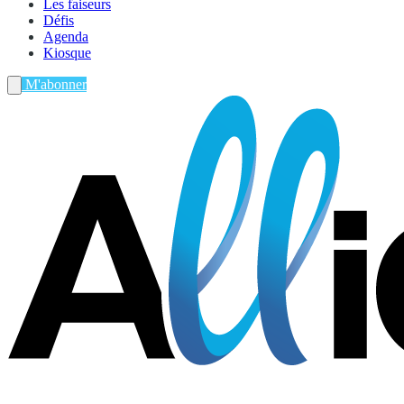
Les faiseurs
Défis
Agenda
Kiosque
M'abonner