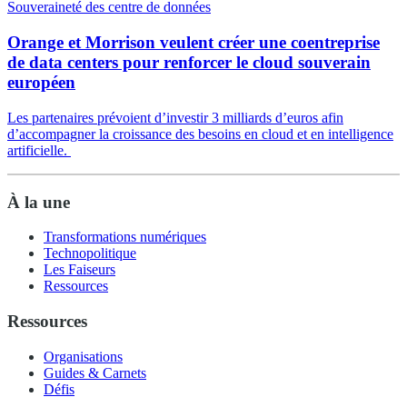
Souveraineté des centre de données
Orange et Morrison veulent créer une coentreprise
de data centers pour renforcer le cloud souverain
européen
Les partenaires prévoient d’investir 3 milliards d’euros afin
d’accompagner la croissance des besoins en cloud et en intelligence
artificielle.
À la une
Transformations numériques
Technopolitique
Les Faiseurs
Ressources
Ressources
Organisations
Guides & Carnets
Défis