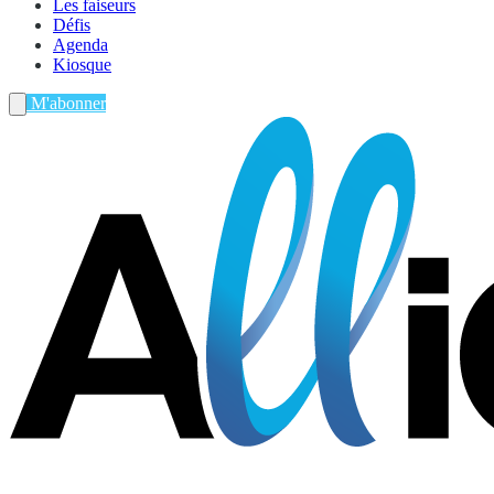
Les faiseurs
Défis
Agenda
Kiosque
M'abonner