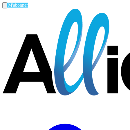
M'abonner