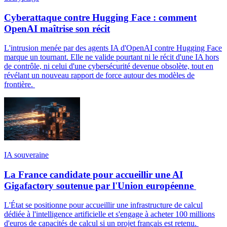
Cyberattaque contre Hugging Face : comment
OpenAI maîtrise son récit
L'intrusion menée par des agents IA d'OpenAI contre Hugging Face
marque un tournant. Elle ne valide pourtant ni le récit d'une IA hors
de contrôle, ni celui d'une cybersécurité devenue obsolète, tout en
révélant un nouveau rapport de force autour des modèles de
frontière.
IA souveraine
La France candidate pour accueillir une AI
Gigafactory soutenue par l'Union européenne
L'État se positionne pour accueillir une infrastructure de calcul
dédiée à l'intelligence artificielle et s'engage à acheter 100 millions
d'euros de capacités de calcul si un projet français est retenu.