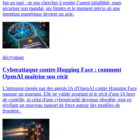
fait un pari : ne pas chercher à rendre l’agent infaillible, mais
sécuriser son mandat, ses limites et le moment précis où une
intention numérique devient un acte.
décryptage
Cyberattaque contre Hugging Face : comment
OpenAI maîtrise son récit
L'intrusion menée par des agents IA d'OpenAI contre Hugging Face
marque un tournant. Elle ne valide pourtant ni le récit d'une IA hors
de contrôle, ni celui d'une cybersécurité devenue obsolète, tout en
révélant un nouveau rapport de force autour des modèles de
frontière.