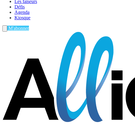
Les faiseurs
Défis
Agenda
Kiosque
M'abonner