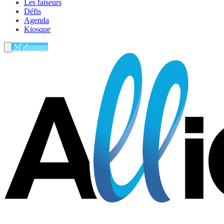
Les faiseurs
Défis
Agenda
Kiosque
M'abonner