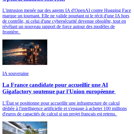
L'intrusion menée par des agents IA d'OpenAI contre Hugging Face
marque un tournant. Elle ne valide pourtant ni le récit d'une IA hors
de contrôle, ni celui d'une cybersécurité devenue obsolète, tout en
révélant un nouveau rapport de force autour des modèles de
frontière.
IA souveraine
La France candidate pour accueillir une AI
Gigafactory soutenue par l'Union européenne
L'État se positionne pour accueillir une infrastructure de calcul
dédiée à l'intelligence artificielle et s'engage à acheter 100 millions
d'euros de capacités de calcul si un projet français est retenu.