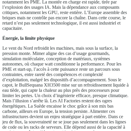
notamment les PME. La montée en charge est rapide, tirée par
l’explosion des usages IA. Mais la dépendance aux composants
critiques, notamment les GPU, reste entière. L’Europe assemble des
briques mais ne contrôle pas encore la chaîne. Dans cette course, le
retard n’est pas seulement technologique, il est aussi industriel et
capacitaire.
Énergie, la limite physique
Le vent du Nord refroidit les machines, mais sous la surface, la
pression monte. Mimer aligne des cas d’usage gourmands,
simulation moléculaire, conception de matériaux, systèmes
autonomes, où chaque watt conditionne la performance. Pour les
PME et start-up, l’accès à cette puissance reste un parcours sous
contraintes, entre rareté des compétences et complexité
d’exploitation, malgré les dispositifs d’accompagnement. Sous le
capot, le BullSequana XH3500 mise sur un refroidissement liquide à
eau tiède, qui capte la chaleur au plus près des processeurs pour
limiter les pertes. Un choix d’ingénierie efficace, presque climatique.
Mais l’illusion s’arrête là. Les AI Factories restent des ogres
énergétiques. La Suède encaisse le choc grâce à son mix bas
carbone, ailleurs en Europe, la tension persiste. Alimenter ces
infrastructures devient un enjeu stratégique à part entière. Dans ce
jeu de flux, la souveraineté ne se joue pas seulement dans les lignes
de code ou les racks de serveurs. Elle dépend aussi de la capacité à