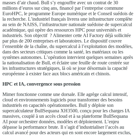
masses d’air chaud. Bull s’y engouffre avec un contrat de 30
millions d’euros sur cinq ans, financé par l’entreprise commune
EuroHPC, le programme Europe numérique et le Conseil suédois de
la recherche. L’industriel français livrera une infrastructure complète
au sein de NAISS, l’infrastructure nationale suédoise de supercalcul
académique, qui opère des ressources HPC pour universités et
industriels. Son objectif ? Alimenter cette AI Factory déjà sollicitée
par plus de 200 entreprises et laboratoires. Le dispositif couvre
l’ensemble de la chaîne, du supercalcul à l’exploitation des modèles,
dans des secteurs critiques comme la santé, les matériaux ou les
systèmes autonomes. L’opération intervient quelques semaines après
la nationalisation de Bull, et éclaire une feuille de route centrée sur
les infrastructures stratégiques, là où se joue désormais la capacité
européenne à exister face aux blocs américain et chinois.
HPC et IA, convergence sous pression
Mimer fonctionne comme une dorsale. Elle agrège calcul intensif,
cloud et environnements logiciels pour transformer des besoins
industriels en capacités opérationnelles. Bull y déploie son
supercalculateur BullSequana XH3500, conçu pour les charges IA
massives, couplé à un accès cloud et à sa plateforme BullSequana
AI pour orchestrer données, modèles et déploiement. L’enjeu
dépasse la performance brute. Il s’agit d’industrialiser l’accès au
calcul avancé pour des acteurs qui en sont encore largement exclus,