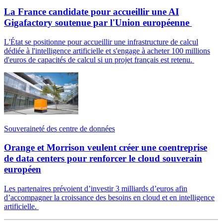
La France candidate pour accueillir une AI
Gigafactory soutenue par l'Union européenne
L'État se positionne pour accueillir une infrastructure de calcul
dédiée à l'intelligence artificielle et s'engage à acheter 100 millions
d'euros de capacités de calcul si un projet français est retenu.
Souveraineté des centre de données
Orange et Morrison veulent créer une coentreprise
de data centers pour renforcer le cloud souverain
européen
Les partenaires prévoient d’investir 3 milliards d’euros afin
d’accompagner la croissance des besoins en cloud et en intelligence
artificielle.