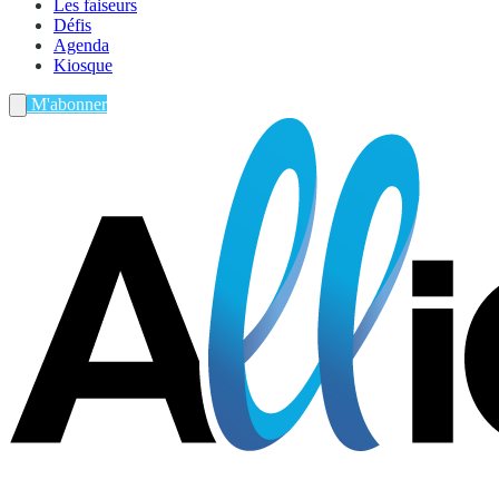
Les faiseurs
Défis
Agenda
Kiosque
M'abonner