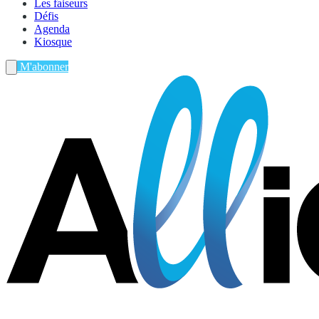
Les faiseurs
Défis
Agenda
Kiosque
M'abonner