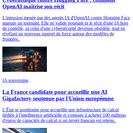
OpenAI maîtrise son récit
L'intrusion menée par des agents IA d'OpenAI contre Hugging Face
marque un tournant. Elle ne valide pourtant ni le récit d'une IA hors
de contrôle, ni celui d'une cybersécurité devenue obsolète, tout en
révélant un nouveau rapport de force autour des modèles de
frontière.
IA souveraine
La France candidate pour accueillir une AI
Gigafactory soutenue par l'Union européenne
L'État se positionne pour accueillir une infrastructure de calcul
dédiée à l'intelligence artificielle et s'engage à acheter 100 millions
d'euros de capacités de calcul si un projet français est retenu.