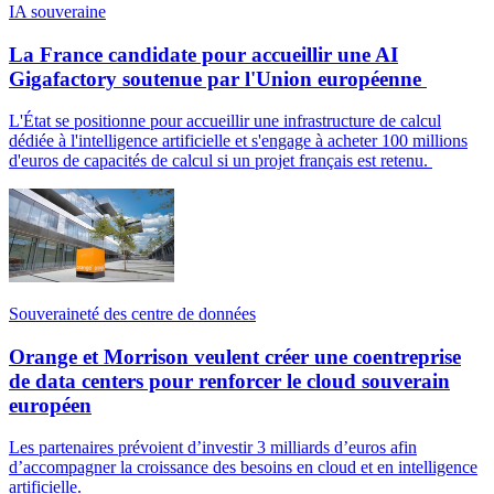
IA souveraine
La France candidate pour accueillir une AI
Gigafactory soutenue par l'Union européenne
L'État se positionne pour accueillir une infrastructure de calcul
dédiée à l'intelligence artificielle et s'engage à acheter 100 millions
d'euros de capacités de calcul si un projet français est retenu.
Souveraineté des centre de données
Orange et Morrison veulent créer une coentreprise
de data centers pour renforcer le cloud souverain
européen
Les partenaires prévoient d’investir 3 milliards d’euros afin
d’accompagner la croissance des besoins en cloud et en intelligence
artificielle.