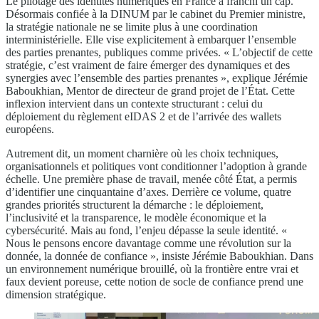
Le pilotage des identités numériques en France a franchi un cap.
Désormais confiée à la DINUM par le cabinet du Premier ministre,
la stratégie nationale ne se limite plus à une coordination
interministérielle. Elle vise explicitement à embarquer l’ensemble
des parties prenantes, publiques comme privées. « L’objectif de cette
stratégie, c’est vraiment de faire émerger des dynamiques et des
synergies avec l’ensemble des parties prenantes », explique Jérémie
Baboukhian, Mentor de directeur de grand projet de l’État. Cette
inflexion intervient dans un contexte structurant : celui du
déploiement du règlement eIDAS 2 et de l’arrivée des wallets
européens.
Autrement dit, un moment charnière où les choix techniques,
organisationnels et politiques vont conditionner l’adoption à grande
échelle. Une première phase de travail, menée côté État, a permis
d’identifier une cinquantaine d’axes. Derrière ce volume, quatre
grandes priorités structurent la démarche : le déploiement,
l’inclusivité et la transparence, le modèle économique et la
cybersécurité. Mais au fond, l’enjeu dépasse la seule identité. «
Nous le pensons encore davantage comme une révolution sur la
donnée, la donnée de confiance », insiste Jérémie Baboukhian. Dans
un environnement numérique brouillé, où la frontière entre vrai et
faux devient poreuse, cette notion de socle de confiance prend une
dimension stratégique.