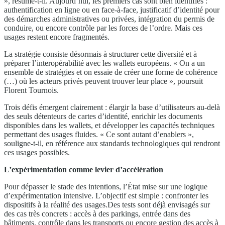
», résume-t-il. Aujourd’hui, les premiers cas sont bien identifiés :
authentification en ligne ou en face-à-face, justificatif d’identité pour
des démarches administratives ou privées, intégration du permis de
conduire, ou encore contrôle par les forces de l’ordre. Mais ces
usages restent encore fragmentés.
La stratégie consiste désormais à structurer cette diversité et à
préparer l’interopérabilité avec les wallets européens. « On a un
ensemble de stratégies et on essaie de créer une forme de cohérence
(…) où les acteurs privés peuvent trouver leur place », poursuit
Florent Tournois.
Trois défis émergent clairement : élargir la base d’utilisateurs au-delà
des seuls détenteurs de cartes d’identité, enrichir les documents
disponibles dans les wallets, et développer les capacités techniques
permettant des usages fluides. « Ce sont autant d’enablers »,
souligne-t-il, en référence aux standards technologiques qui rendront
ces usages possibles.
L’expérimentation comme levier d’accélération
Pour dépasser le stade des intentions, l’État mise sur une logique
d’expérimentation intensive. L’objectif est simple : confronter les
dispositifs à la réalité des usages.Des tests sont déjà envisagés sur
des cas très concrets : accès à des parkings, entrée dans des
bâtiments, contrôle dans les transports ou encore gestion des accès à