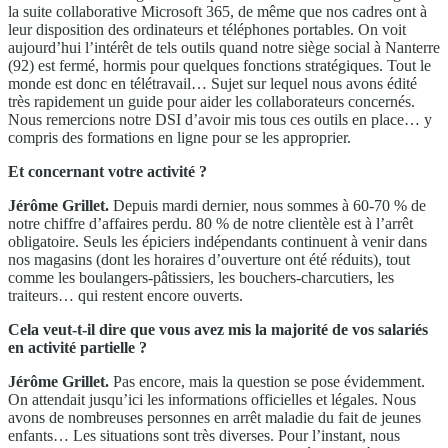
la suite collaborative Microsoft 365, de même que nos cadres ont à
leur disposition des ordinateurs et téléphones portables. On voit
aujourd’hui l’intérêt de tels outils quand notre siège social à Nanterre
(92) est fermé, hormis pour quelques fonctions stratégiques. Tout le
monde est donc en télétravail… Sujet sur lequel nous avons édité
très rapidement un guide pour aider les collaborateurs concernés.
Nous remercions notre DSI d’avoir mis tous ces outils en place… y
compris des formations en ligne pour se les approprier.
Et concernant votre activité ?
Jérôme Grillet.
Depuis mardi dernier, nous sommes à 60-70 % de
notre chiffre d’affaires perdu. 80 % de notre clientèle est à l’arrêt
obligatoire. Seuls les épiciers indépendants continuent à venir dans
nos magasins (dont les horaires d’ouverture ont été réduits), tout
comme les boulangers-pâtissiers, les bouchers-charcutiers, les
traiteurs… qui restent encore ouverts.
Cela veut-t-il dire que vous avez mis la majorité de vos salariés
en activité partielle ?
Jérôme Grillet.
Pas encore, mais la question se pose évidemment.
On attendait jusqu’ici les informations officielles et légales. Nous
avons de nombreuses personnes en arrêt maladie du fait de jeunes
enfants… Les situations sont très diverses. Pour l’instant, nous