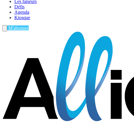
Les faiseurs
Défis
Agenda
Kiosque
M'abonner