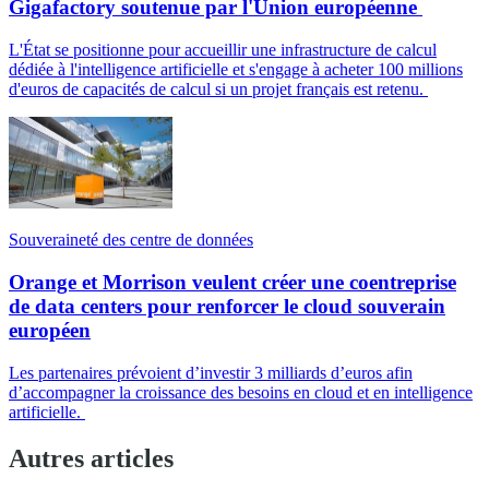
Gigafactory soutenue par l'Union européenne
L'État se positionne pour accueillir une infrastructure de calcul
dédiée à l'intelligence artificielle et s'engage à acheter 100 millions
d'euros de capacités de calcul si un projet français est retenu.
Souveraineté des centre de données
Orange et Morrison veulent créer une coentreprise
de data centers pour renforcer le cloud souverain
européen
Les partenaires prévoient d’investir 3 milliards d’euros afin
d’accompagner la croissance des besoins en cloud et en intelligence
artificielle.
Autres articles