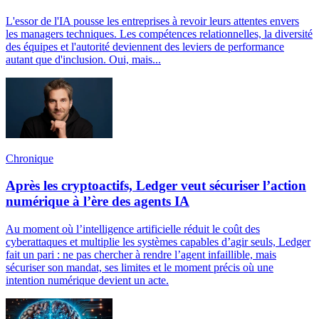
L'essor de l'IA pousse les entreprises à revoir leurs attentes envers
les managers techniques. Les compétences relationnelles, la diversité
des équipes et l'autorité deviennent des leviers de performance
autant que d'inclusion. Oui, mais...
Chronique
Après les cryptoactifs, Ledger veut sécuriser l’action
numérique à l’ère des agents IA
Au moment où l’intelligence artificielle réduit le coût des
cyberattaques et multiplie les systèmes capables d’agir seuls, Ledger
fait un pari : ne pas chercher à rendre l’agent infaillible, mais
sécuriser son mandat, ses limites et le moment précis où une
intention numérique devient un acte.