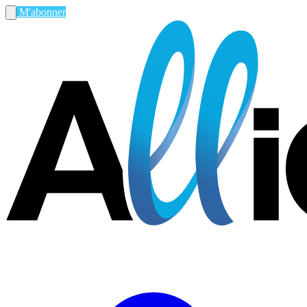
M'abonner