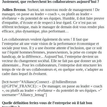
Justement, que recherchent les collaborateurs aujourd’hui ?
Jullien Brezun
. Surtout, un nouveau mode de management ! De
manager, on passe au leader « coach », ou plutôt au leader «
révélateur » du potentiel de ses équipes. Humble, il doit faire preuve
d'empathie, d’écoute et de respect à leur égard. Ce n’est pas un
référent technique, mais le manager de demain doit vous rendre plus
efficace, plus dynamique, plus performant…
Les collaborateurs veulent également du sens ! Il faut que
l’entreprise ait une vraie vision de la performance économique et
sociale pour tous. Il y a une énorme attente d’inclusion, que ce soit
sur l’équité hommes/femmes, jeunes/seniors, la prise en compte du
handicap, de la différence... Aujourd’hui, l’entreprise devient un
vecteur du changement sociétal. Elle ne fait pas que donner un job
alimentaire... Pour les collaborateurs, l’entreprise doit structurer les
temps de vie de ses collaborateurs et, en quelque sorte, s’adapter au
cadre dans lequel ils évoluent.
[bctt tweet="#AlliancyConnect - @JullienBrezun
(@GPTW_FRANCE) : « De manager, on passe au leader « coach
», ou plutôt au leader « révélateur » du potentiel de ses équipes. »"
username="Alliancy_lemag"]
Quelle définition feriez-vous de l’entreprise où il fait bon