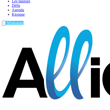
Les faiseurs
Défis
Agenda
Kiosque
M'abonner