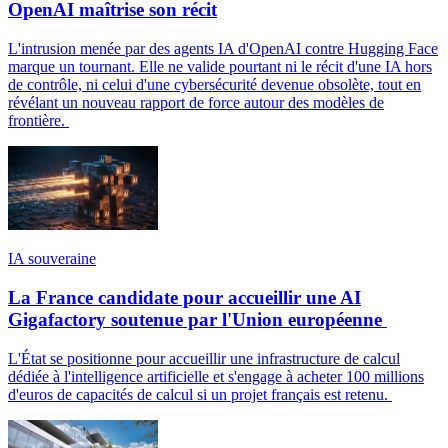
OpenAI maîtrise son récit
L'intrusion menée par des agents IA d'OpenAI contre Hugging Face
marque un tournant. Elle ne valide pourtant ni le récit d'une IA hors
de contrôle, ni celui d'une cybersécurité devenue obsolète, tout en
révélant un nouveau rapport de force autour des modèles de
frontière.
IA souveraine
La France candidate pour accueillir une AI
Gigafactory soutenue par l'Union européenne
L'État se positionne pour accueillir une infrastructure de calcul
dédiée à l'intelligence artificielle et s'engage à acheter 100 millions
d'euros de capacités de calcul si un projet français est retenu.