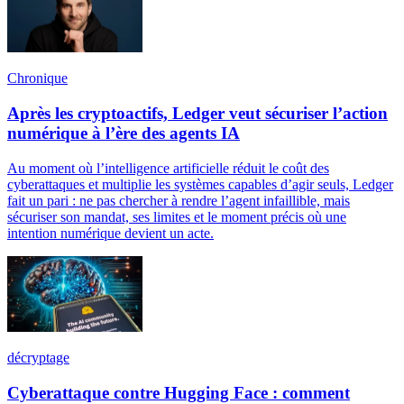
Chronique
Après les cryptoactifs, Ledger veut sécuriser l’action
numérique à l’ère des agents IA
Au moment où l’intelligence artificielle réduit le coût des
cyberattaques et multiplie les systèmes capables d’agir seuls, Ledger
fait un pari : ne pas chercher à rendre l’agent infaillible, mais
sécuriser son mandat, ses limites et le moment précis où une
intention numérique devient un acte.
décryptage
Cyberattaque contre Hugging Face : comment