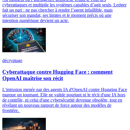
cyberattaques et multiplie les systèmes capables d’agir seuls, Ledger
fait un pari : ne pas chercher à rendre l’agent infaillible, mais
sécuriser son mandat, ses limites et le moment précis où une
intention numérique devient un acte.
décryptage
Cyberattaque contre Hugging Face : comment
OpenAI maîtrise son récit
L'intrusion menée par des agents IA d'OpenAI contre Hugging Face
marque un tournant. Elle ne valide pourtant ni le récit d'une IA hors
de contrôle, ni celui d'une cybersécurité devenue obsolète, tout en
révélant un nouveau rapport de force autour des modèles de
frontière.