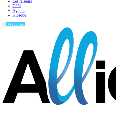
Les faiseurs
Défis
Agenda
Kiosque
M'abonner