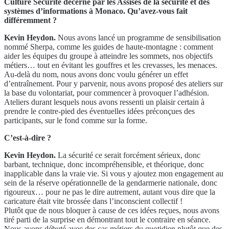
Culture Sécurité décerné par les Assises de la sécurité et des
systèmes d’informations à Monaco. Qu’avez-vous fait
différemment ?
Kevin Heydon.
Nous avons lancé un programme de sensibilisation
nommé Sherpa, comme les guides de haute-montagne : comment
aider les équipes du groupe à atteindre les sommets, nos objectifs
métiers… tout en évitant les gouffres et les crevasses, les menaces.
Au-delà du nom, nous avons donc voulu générer un effet
d’entraînement. Pour y parvenir, nous avons proposé des ateliers sur
la base du volontariat, pour commencer à provoquer l’adhésion.
Ateliers durant lesquels nous avons ressenti un plaisir certain à
prendre le contre-pied des éventuelles idées préconçues des
participants, sur le fond comme sur la forme.
C’est-à-dire ?
Kevin Heydon.
La sécurité ce serait forcément sérieux, donc
barbant, technique, donc incompréhensible, et théorique, donc
inapplicable dans la vraie vie. Si vous y ajoutez mon engagement au
sein de la réserve opérationnelle de la gendarmerie nationale, donc
rigoureux… pour ne pas le dire autrement, autant vous dire que la
caricature était vite brossée dans l’inconscient collectif !
Plutôt que de nous bloquer à cause de ces idées reçues, nous avons
tiré parti de la surprise en démontrant tout le contraire en séance.
Nous avons débuté avec des cas métiers du quotidien plutôt que des