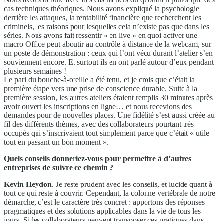
cas techniques théoriques. Nous avons expliqué la psychologie
derrière les attaques, la rentabilité financière que recherchent les
criminels, les raisons pour lesquelles cela n’existe pas que dans les
séries. Nous avons fait ressentir « en live » en quoi activer une
macro Office peut aboutir au contrôle à distance de la webcam, sur
un poste de démonstration : ceux qui l’ont vécu durant l’atelier s’en
souviennent encore. Et surtout ils en ont parlé autour d’eux pendant
plusieurs semaines !
Le pari du bouche-à-oreille a été tenu, et je crois que c’était la
première étape vers une prise de conscience durable. Suite à la
première session, les autres ateliers étaient remplis 30 minutes après
avoir ouvert les inscriptions en ligne… et nous recevions des
demandes pour de nouvelles places. Une fidélité s’est aussi créée au
fil des différents thèmes, avec des collaborateurs pourtant très
occupés qui s’inscrivaient tout simplement parce que c’était « utile
tout en passant un bon moment ».
Quels conseils donneriez-vous pour permettre à d’autres
entreprises de suivre ce chemin ?
Kevin Heydon
. Je reste prudent avec les conseils, et lucide quant à
tout ce qui reste à couvrir. Cependant, la colonne vertébrale de notre
démarche, c’est le caractère très concret : apportons des réponses
pragmatiques et des solutions applicables dans la vie de tous les
jours. Si les collaborateurs peuvent transposer ces pratiques dans