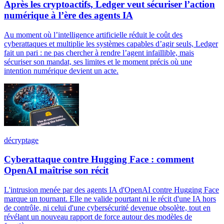
Après les cryptoactifs, Ledger veut sécuriser l’action
numérique à l’ère des agents IA
Au moment où l’intelligence artificielle réduit le coût des
cyberattaques et multiplie les systèmes capables d’agir seuls, Ledger
fait un pari : ne pas chercher à rendre l’agent infaillible, mais
sécuriser son mandat, ses limites et le moment précis où une
intention numérique devient un acte.
décryptage
Cyberattaque contre Hugging Face : comment
OpenAI maîtrise son récit
L'intrusion menée par des agents IA d'OpenAI contre Hugging Face
marque un tournant. Elle ne valide pourtant ni le récit d'une IA hors
de contrôle, ni celui d'une cybersécurité devenue obsolète, tout en
révélant un nouveau rapport de force autour des modèles de