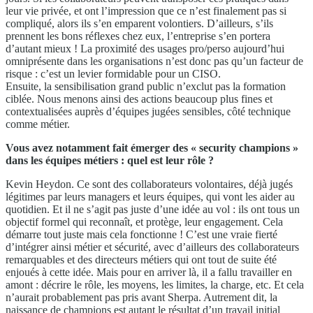
leur vie privée, et ont l’impression que ce n’est finalement pas si
compliqué, alors ils s’en emparent volontiers. D’ailleurs, s’ils
prennent les bons réflexes chez eux, l’entreprise s’en portera
d’autant mieux ! La proximité des usages pro/perso aujourd’hui
omniprésente dans les organisations n’est donc pas qu’un facteur de
risque : c’est un levier formidable pour un CISO.
Ensuite, la sensibilisation grand public n’exclut pas la formation
ciblée. Nous menons ainsi des actions beaucoup plus fines et
contextualisées auprès d’équipes jugées sensibles, côté technique
comme métier.
Vous avez notamment fait émerger des « security champions »
dans les équipes métiers : quel est leur rôle ?
Kevin Heydon. Ce sont des collaborateurs volontaires, déjà jugés
légitimes par leurs managers et leurs équipes, qui vont les aider au
quotidien. Et il ne s’agit pas juste d’une idée au vol : ils ont tous un
objectif formel qui reconnaît, et protège, leur engagement. Cela
démarre tout juste mais cela fonctionne ! C’est une vraie fierté
d’intégrer ainsi métier et sécurité, avec d’ailleurs des collaborateurs
remarquables et des directeurs métiers qui ont tout de suite été
enjoués à cette idée. Mais pour en arriver là, il a fallu travailler en
amont : décrire le rôle, les moyens, les limites, la charge, etc. Et cela
n’aurait probablement pas pris avant Sherpa. Autrement dit, la
naissance de champions est autant le résultat d’un travail initial