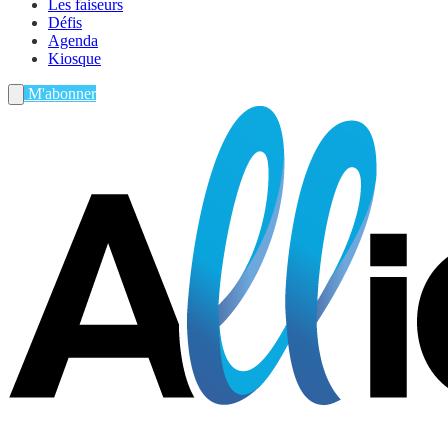
Les faiseurs
Défis
Agenda
Kiosque
M'abonner