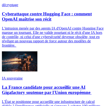
décryptage
Cyberattaque contre Hugging Face : comment
OpenAI maîtrise son récit
L'intrusion menée par des agents IA d'OpenAI contre Hugging Face
marque un tournant. Elle ne valide pourtant ni le récit d'une IA hors
de contrôle, ni celui d'une cybersécurité devenue obsolète, tout en
révélant un nouveau rapport de force autour des modèles de
frontière.
IA souveraine
La France candidate pour accueillir une AI
Gigafactory soutenue par l'Union européenne
L'État se positionne pour accueillir une infrastructure de calcul
dédiée à l'intelligence artificielle et s'engage à acheter 100 millions