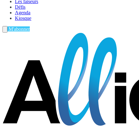
Les faiseurs
Défis
Agenda
Kiosque
M'abonner