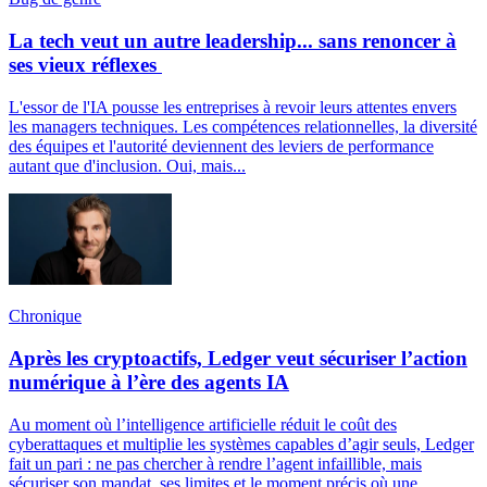
La tech veut un autre leadership... sans renoncer à
ses vieux réflexes
L'essor de l'IA pousse les entreprises à revoir leurs attentes envers
les managers techniques. Les compétences relationnelles, la diversité
des équipes et l'autorité deviennent des leviers de performance
autant que d'inclusion. Oui, mais...
Chronique
Après les cryptoactifs, Ledger veut sécuriser l’action
numérique à l’ère des agents IA
Au moment où l’intelligence artificielle réduit le coût des
cyberattaques et multiplie les systèmes capables d’agir seuls, Ledger
fait un pari : ne pas chercher à rendre l’agent infaillible, mais
sécuriser son mandat, ses limites et le moment précis où une