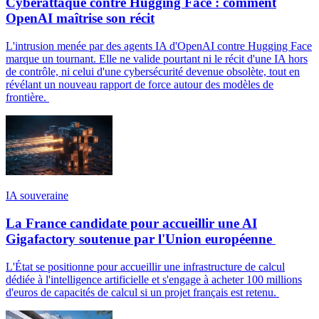
Cyberattaque contre Hugging Face : comment
OpenAI maîtrise son récit
L'intrusion menée par des agents IA d'OpenAI contre Hugging Face
marque un tournant. Elle ne valide pourtant ni le récit d'une IA hors
de contrôle, ni celui d'une cybersécurité devenue obsolète, tout en
révélant un nouveau rapport de force autour des modèles de
frontière.
IA souveraine
La France candidate pour accueillir une AI
Gigafactory soutenue par l'Union européenne
L'État se positionne pour accueillir une infrastructure de calcul
dédiée à l'intelligence artificielle et s'engage à acheter 100 millions
d'euros de capacités de calcul si un projet français est retenu.