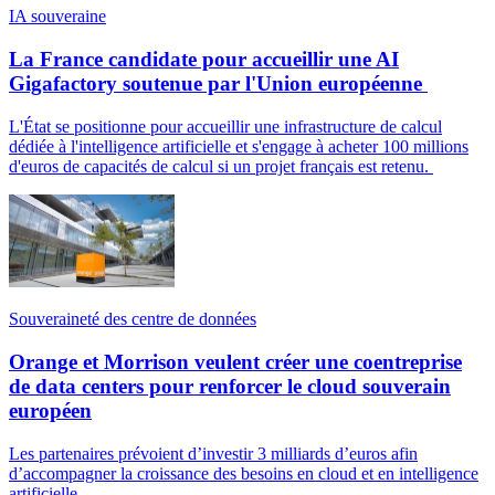
IA souveraine
La France candidate pour accueillir une AI
Gigafactory soutenue par l'Union européenne
L'État se positionne pour accueillir une infrastructure de calcul
dédiée à l'intelligence artificielle et s'engage à acheter 100 millions
d'euros de capacités de calcul si un projet français est retenu.
Souveraineté des centre de données
Orange et Morrison veulent créer une coentreprise
de data centers pour renforcer le cloud souverain
européen
Les partenaires prévoient d’investir 3 milliards d’euros afin
d’accompagner la croissance des besoins en cloud et en intelligence
artificielle.