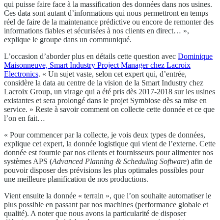
qui puisse faire face à la massification des données dans nos usines.
Ces data sont autant d’informations qui nous permettront en temps
réel de faire de la maintenance prédictive ou encore de remonter des
informations fiables et sécurisées à nos clients en direct… »,
explique le groupe dans un communiqué.
L’occasion d’aborder plus en détails cette question avec
Dominique
Maisonneuve, Smart Industry Project Manager chez Lacroix
Electronics
. « Un sujet vaste, selon cet expert qui, d’entrée,
considère la data au centre de la vision de la Smart Industry chez
Lacroix Group, un virage qui a été pris dès 2017-2018 sur les usines
existantes et sera prolongé dans le projet Symbiose dès sa mise en
service. » Reste à savoir comment on collecte cette donnée et ce que
l’on en fait…
« Pour commencer par la collecte, je vois deux types de données,
explique cet expert, la donnée logistique qui vient de l’externe. Cette
donnée est fournie par nos clients et fournisseurs pour alimenter nos
systèmes APS (
Advanced Planning & Scheduling Software
) afin de
pouvoir disposer des prévisions les plus optimales possibles pour
une meilleure planification de nos productions.
Vient ensuite la donnée « terrain », que l’on souhaite automatiser le
plus possible en passant par nos machines (performance globale et
qualité). A noter que nous avons la particularité de disposer