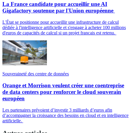
La France candidate pour accueillir une AI
Gigafactory soutenue par l'Union européenne
L'État se positionne pour accueillir une infrastructure de calcul
dédiée à l'intelligence artificielle et s'engage à acheter 100 millions
d'euros de capacités de calcul si un projet français est retenu.
Souveraineté des centre de données
Orange et Morrison veulent créer une coentreprise
de data centers pour renforcer le cloud souverain
européen
Les partenaires prévoient d’investir 3 milliards d’euros afin
d’accompagner la croissance des besoins en cloud et en intelligence
artificielle.