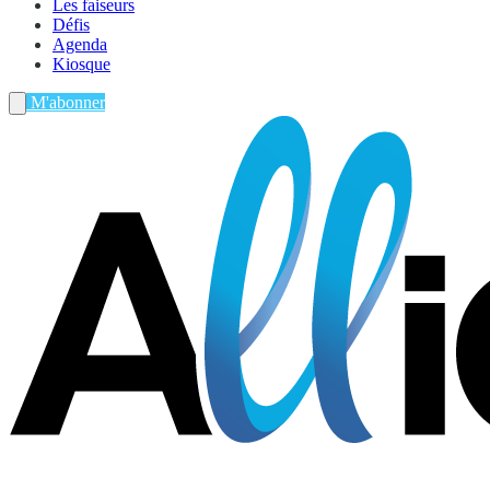
Les faiseurs
Défis
Agenda
Kiosque
M'abonner