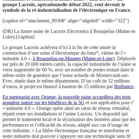
groupe Lacroix, opérationnelle début 2022, veut devenir le
symbole de la ré-industrialisation de l’électronique en France.
[caption id="attachment_89308" align="alignleft" width="322"]
(DR) La future usine de Lacroix Electronics à Beaupréau (Maine-et-
Loire).[/caption]
Le groupe Lacroix achèvera d’ici à la fin de cette année la
construction d’une usine d’électronique du futur*, vitrine de l’«
industrie 4.0 »,
à Beaupréau-en-Mauges (Maine-et-Loire)
. Déployée
sur près de 20 000 mètres carrés, la capacité industrielle de l’usine se
verra augmentée de 60 %, avec un nombre de postes restant dans le
même ordre de grandeur que l’usine actuelle de Montrevault-sur-
Evre, située dans le même département. D’un coût de 32 millions
d’euros, le projet est financé à hauteur de 15 millions par
Bpifrance
.
En partenariat avec Orange, la nouvelle usine accueillera des tests
grandeur nature sur les bénéfices de la 5G
et son application pour l’
« industrie 4.0 ». Orange opère ainsi un cœur de réseau virtualisé,
réparti entre ses installations et l’usine Lacroix. Un dispositif qui
permet le traitement local et la sécurisation des données ainsi que les
performances et l’efficacité du réseau, adapté aux cas d’usage de
cette industrie. « La filière électronique française se transforme et
notre industrie doit pouvoir s’appuyer sur une technologie sans fil