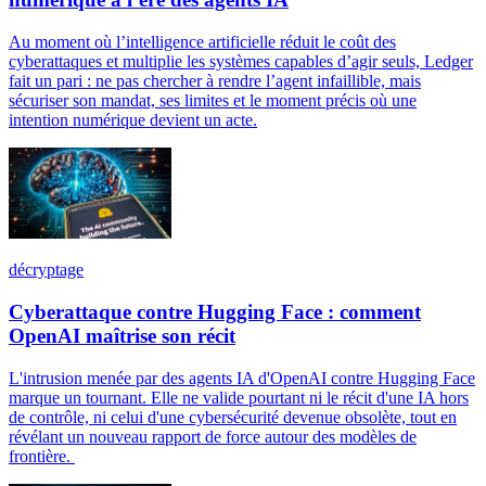
Au moment où l’intelligence artificielle réduit le coût des
cyberattaques et multiplie les systèmes capables d’agir seuls, Ledger
fait un pari : ne pas chercher à rendre l’agent infaillible, mais
sécuriser son mandat, ses limites et le moment précis où une
intention numérique devient un acte.
décryptage
Cyberattaque contre Hugging Face : comment
OpenAI maîtrise son récit
L'intrusion menée par des agents IA d'OpenAI contre Hugging Face
marque un tournant. Elle ne valide pourtant ni le récit d'une IA hors
de contrôle, ni celui d'une cybersécurité devenue obsolète, tout en
révélant un nouveau rapport de force autour des modèles de
frontière.