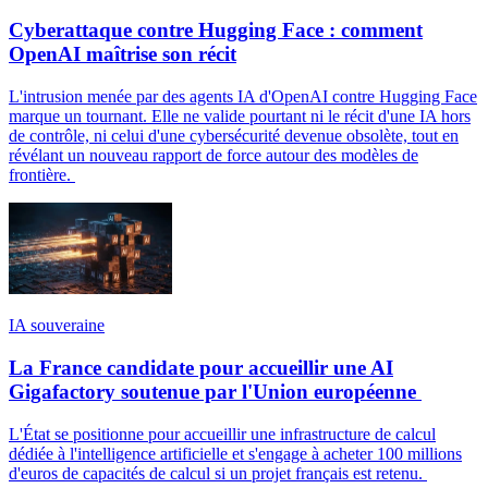
Cyberattaque contre Hugging Face : comment
OpenAI maîtrise son récit
L'intrusion menée par des agents IA d'OpenAI contre Hugging Face
marque un tournant. Elle ne valide pourtant ni le récit d'une IA hors
de contrôle, ni celui d'une cybersécurité devenue obsolète, tout en
révélant un nouveau rapport de force autour des modèles de
frontière.
IA souveraine
La France candidate pour accueillir une AI
Gigafactory soutenue par l'Union européenne
L'État se positionne pour accueillir une infrastructure de calcul
dédiée à l'intelligence artificielle et s'engage à acheter 100 millions
d'euros de capacités de calcul si un projet français est retenu.