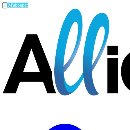
M'abonner