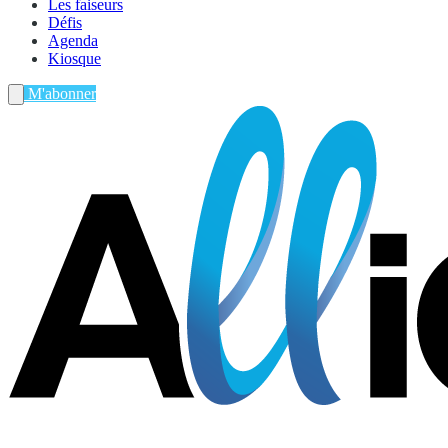
Les faiseurs
Défis
Agenda
Kiosque
M'abonner