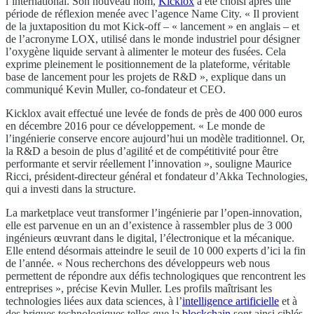
l’international. Son nouveau nom,
Kicklox
a été choisi après une
période de réflexion menée avec l’agence Name City. « Il provient
de la juxtaposition du mot Kick-off – « lancement » en anglais – et
de l’acronyme LOX, utilisé dans le monde industriel pour désigner
l’oxygène liquide servant à alimenter le moteur des fusées. Cela
exprime pleinement le positionnement de la plateforme, véritable
base de lancement pour les projets de R&D », explique dans un
communiqué Kevin Muller, co-fondateur et CEO.
Kicklox avait effectué une levée de fonds de près de 400 000 euros
en décembre 2016 pour ce développement. « Le monde de
l’ingénierie conserve encore aujourd’hui un modèle traditionnel. Or,
la R&D a besoin de plus d’agilité et de compétitivité pour être
performante et servir réellement l’innovation », souligne Maurice
Ricci, président-directeur général et fondateur d’Akka Technologies,
qui a investi dans la structure.
La marketplace veut transformer l’ingénierie par l’open-innovation,
elle est parvenue en un an d’existence à rassembler plus de 3 000
ingénieurs œuvrant dans le digital, l’électronique et la mécanique.
Elle entend désormais atteindre le seuil de 10 000 experts d’ici la fin
de l’année. « Nous recherchons des développeurs web nous
permettent de répondre aux défis technologiques que rencontrent les
entreprises », précise Kevin Muller. Les profils maîtrisant les
technologies liées aux data sciences, à l’
intelligence artificielle
et à
des briques technologiques telles que la
blockchain
sont ainsi ciblés.