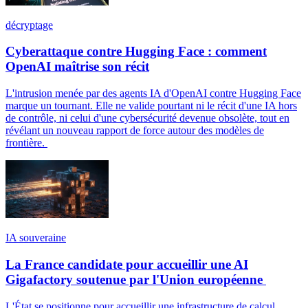
décryptage
Cyberattaque contre Hugging Face : comment
OpenAI maîtrise son récit
L'intrusion menée par des agents IA d'OpenAI contre Hugging Face
marque un tournant. Elle ne valide pourtant ni le récit d'une IA hors
de contrôle, ni celui d'une cybersécurité devenue obsolète, tout en
révélant un nouveau rapport de force autour des modèles de
frontière.
IA souveraine
La France candidate pour accueillir une AI
Gigafactory soutenue par l'Union européenne
L'État se positionne pour accueillir une infrastructure de calcul