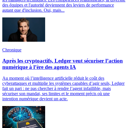
des équipes et l'autorité deviennent des leviers de performance
autant que d'inclusion. Oui, mais...
Chronique
Après les cryptoactifs, Ledger veut sécuriser l’action
numérique à l’ère des agents IA
Au moment où l’intelligence artificielle réduit le coût des
cyberattaques et multiplie les systèmes capables d’agir seuls, Ledger
fait un pari : ne pas chercher à rendre l’agent infaillible, mais
sécuriser son mandat, ses limites et le moment précis où une
intention numérique devient un acte.