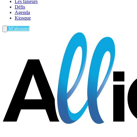
Les faiseurs
Défis
Agenda
Kiosque
M'abonner