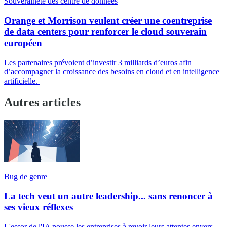
Souveraineté des centre de données
Orange et Morrison veulent créer une coentreprise
de data centers pour renforcer le cloud souverain
européen
Les partenaires prévoient d’investir 3 milliards d’euros afin
d’accompagner la croissance des besoins en cloud et en intelligence
artificielle.
Autres articles
Bug de genre
La tech veut un autre leadership... sans renoncer à
ses vieux réflexes
L'essor de l'IA pousse les entreprises à revoir leurs attentes envers