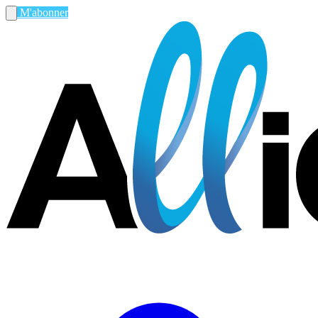
M'abonner