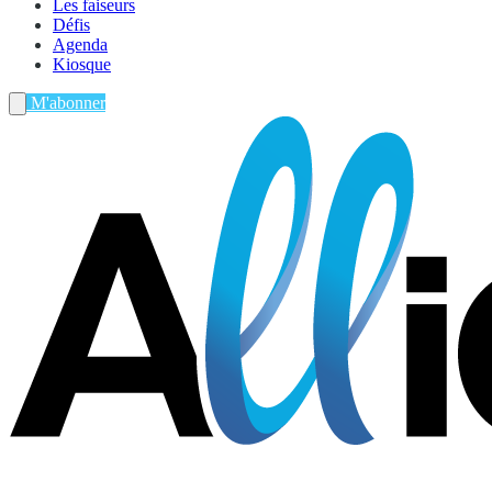
Les faiseurs
Défis
Agenda
Kiosque
M'abonner