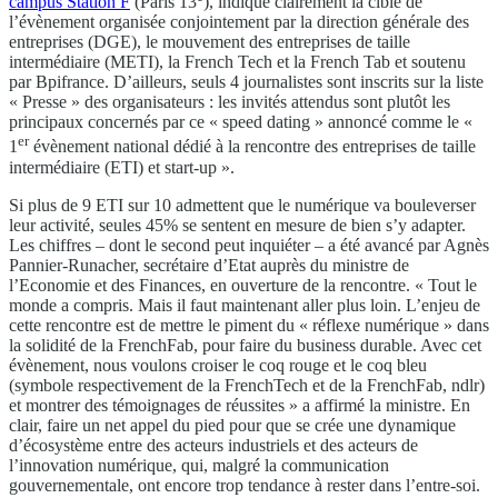
campus Station F
(Paris 13
), indique clairement la cible de
l’évènement organisée conjointement par la direction générale des
entreprises (DGE), le mouvement des entreprises de taille
intermédiaire (METI), la French Tech et la French Tab et soutenu
par Bpifrance. D’ailleurs, seuls 4 journalistes sont inscrits sur la liste
« Presse » des organisateurs : les invités attendus sont plutôt les
principaux concernés par ce « speed dating » annoncé comme le «
er
1
évènement national dédié à la rencontre des entreprises de taille
intermédiaire (ETI) et start-up ».
Si plus de 9 ETI sur 10 admettent que le numérique va bouleverser
leur activité, seules 45% se sentent en mesure de bien s’y adapter.
Les chiffres – dont le second peut inquiéter – a été avancé par Agnès
Pannier-Runacher, secrétaire d’Etat auprès du ministre de
l’Economie et des Finances, en ouverture de la rencontre. « Tout le
monde a compris. Mais il faut maintenant aller plus loin. L’enjeu de
cette rencontre est de mettre le piment du « réflexe numérique » dans
la solidité de la FrenchFab, pour faire du business durable. Avec cet
évènement, nous voulons croiser le coq rouge et le coq bleu
(symbole respectivement de la FrenchTech et de la FrenchFab, ndlr)
et montrer des témoignages de réussites » a affirmé la ministre. En
clair, faire un net appel du pied pour que se crée une dynamique
d’écosystème entre des acteurs industriels et des acteurs de
l’innovation numérique, qui, malgré la communication
gouvernementale, ont encore trop tendance à rester dans l’entre-soi.