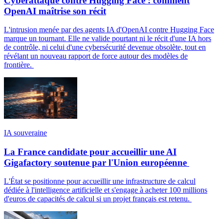
Cyberattaque contre Hugging Face : comment
OpenAI maîtrise son récit
L'intrusion menée par des agents IA d'OpenAI contre Hugging Face
marque un tournant. Elle ne valide pourtant ni le récit d'une IA hors
de contrôle, ni celui d'une cybersécurité devenue obsolète, tout en
révélant un nouveau rapport de force autour des modèles de
frontière.
IA souveraine
La France candidate pour accueillir une AI
Gigafactory soutenue par l'Union européenne
L'État se positionne pour accueillir une infrastructure de calcul
dédiée à l'intelligence artificielle et s'engage à acheter 100 millions
d'euros de capacités de calcul si un projet français est retenu.