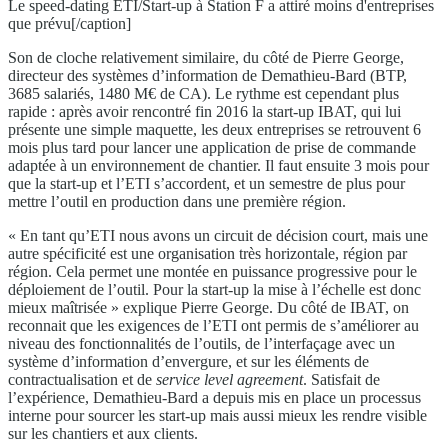
Le speed-dating ETI/Start-up à Station F a attiré moins d'entreprises
que prévu[/caption]
Son de cloche relativement similaire, du côté de Pierre George,
directeur des systèmes d’information de Demathieu-Bard (BTP,
3685 salariés, 1480 M€ de CA). Le rythme est cependant plus
rapide : après avoir rencontré fin 2016 la start-up IBAT, qui lui
présente une simple maquette, les deux entreprises se retrouvent 6
mois plus tard pour lancer une application de prise de commande
adaptée à un environnement de chantier. Il faut ensuite 3 mois pour
que la start-up et l’ETI s’accordent, et un semestre de plus pour
mettre l’outil en production dans une première région.
« En tant qu’ETI nous avons un circuit de décision court, mais une
autre spécificité est une organisation très horizontale, région par
région. Cela permet une montée en puissance progressive pour le
déploiement de l’outil. Pour la start-up la mise à l’échelle est donc
mieux maîtrisée » explique Pierre George. Du côté de IBAT, on
reconnait que les exigences de l’ETI ont permis de s’améliorer au
niveau des fonctionnalités de l’outils, de l’interfaçage avec un
système d’information d’envergure, et sur les éléments de
contractualisation et de
service level agreement
. Satisfait de
l’expérience, Demathieu-Bard a depuis mis en place un processus
interne pour sourcer les start-up mais aussi mieux les rendre visible
sur les chantiers et aux clients.