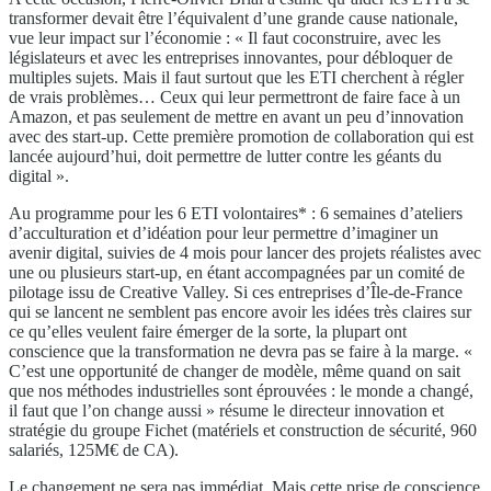
transformer devait être l’équivalent d’une grande cause nationale,
vue leur impact sur l’économie : « Il faut coconstruire, avec les
législateurs et avec les entreprises innovantes, pour débloquer de
multiples sujets. Mais il faut surtout que les ETI cherchent à régler
de vrais problèmes… Ceux qui leur permettront de faire face à un
Amazon, et pas seulement de mettre en avant un peu d’innovation
avec des start-up. Cette première promotion de collaboration qui est
lancée aujourd’hui, doit permettre de lutter contre les géants du
digital ».
Au programme pour les 6 ETI volontaires* : 6 semaines d’ateliers
d’acculturation et d’idéation pour leur permettre d’imaginer un
avenir digital, suivies de 4 mois pour lancer des projets réalistes avec
une ou plusieurs start-up, en étant accompagnées par un comité de
pilotage issu de Creative Valley. Si ces entreprises d’Île-de-France
qui se lancent ne semblent pas encore avoir les idées très claires sur
ce qu’elles veulent faire émerger de la sorte, la plupart ont
conscience que la transformation ne devra pas se faire à la marge. «
C’est une opportunité de changer de modèle, même quand on sait
que nos méthodes industrielles sont éprouvées : le monde a changé,
il faut que l’on change aussi » résume le directeur innovation et
stratégie du groupe Fichet (matériels et construction de sécurité, 960
salariés, 125M€ de CA).
Le changement ne sera pas immédiat. Mais cette prise de conscience