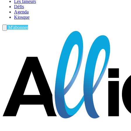
Les faiseurs
Défis
Agenda
Kiosque
M'abonner