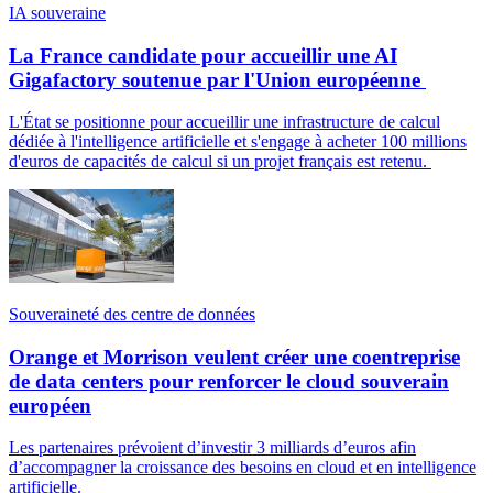
IA souveraine
La France candidate pour accueillir une AI
Gigafactory soutenue par l'Union européenne
L'État se positionne pour accueillir une infrastructure de calcul
dédiée à l'intelligence artificielle et s'engage à acheter 100 millions
d'euros de capacités de calcul si un projet français est retenu.
Souveraineté des centre de données
Orange et Morrison veulent créer une coentreprise
de data centers pour renforcer le cloud souverain
européen
Les partenaires prévoient d’investir 3 milliards d’euros afin
d’accompagner la croissance des besoins en cloud et en intelligence
artificielle.