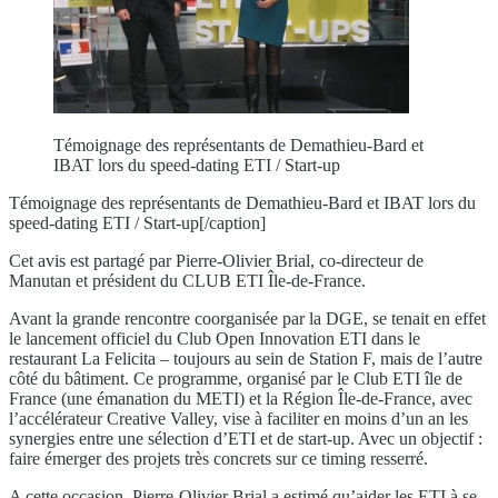
Témoignage des représentants de Demathieu-Bard et
IBAT lors du speed-dating ETI / Start-up
Témoignage des représentants de Demathieu-Bard et IBAT lors du
speed-dating ETI / Start-up[/caption]
Cet avis est partagé par Pierre-Olivier Brial, co-directeur de
Manutan et président du CLUB ETI Île-de-France.
Avant la grande rencontre coorganisée par la DGE, se tenait en effet
le lancement officiel du Club Open Innovation ETI dans le
restaurant La Felicita – toujours au sein de Station F, mais de l’autre
côté du bâtiment. Ce programme, organisé par le Club ETI île de
France (une émanation du METI) et la Région Île-de-France, avec
l’accélérateur Creative Valley, vise à faciliter en moins d’un an les
synergies entre une sélection d’ETI et de start-up. Avec un objectif :
faire émerger des projets très concrets sur ce timing resserré.
A cette occasion, Pierre-Olivier Brial a estimé qu’aider les ETI à se