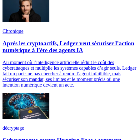
Chronique
Après les cryptoactifs, Ledger veut sécuriser l’action
numérique à l’ère des agents IA
Au moment où l’intelligence artificielle réduit le coût des
cyberattaques et multiplie les systèmes capables d’agir seuls, Ledger
fait un pari : ne pas chercher à rendre l’agent infaillible, mais
sécuriser son mandat, ses limites et le moment précis où une
intention numérique devient un acte.
décryptage