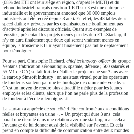
(68% des ETI ont leur siège en région, d’après le METI) et du
rebond industriel français (environ 1 ETI sur 3 est une entreprise
industrielle et le gouvernement annoncé que 30 000 emplois
industriels ont été recréé depuis 3 ans). En effet, les 48 tables de «
speed dating » prévues par les organisateurs ne bouillonnent pas
d’activité après les discours officiels. Quant aux exemples de
réussites, présentant les projets menés par des duo ETI-Start-up, il
n’y en aura finalement que deux qui seront vraiment menés en
équipe, la troisième ETI n’ayant finalement pas fait le déplacement
pour témoigner.
Pour sa part, Christophe Richard,
chief technology officer
du groupe
Ventana (fabrication aéronautique, spatiale, défense ; 500 salariés et
55 M€ de CA) se fait fort de détailler le projet mené sur 3 ans avec
la start-up Simsoft Industry : un assistant virtuel pour les opérateurs
de fonderie, soutenu par une technologie de commande vocale. «
C’est un moyen de rendre plus attractif le métier pour les jeunes
employés et les clients, alors que l’on ne parle plus de la profession
de fondeur à l’école » témoigne-t-il.
La start-up a apprécié de son côté d’être confronté aux « conditions
réelles et bruyantes en usine ». « Un projet qui dure 3 ans, cela
parait une éternité dans une relation avec une start-up, mais cela a
l’avantage de lui donner aussi de la visibilité sur l’avenir. Et cela
prend en compte la difficulté de communication entre deux mondes