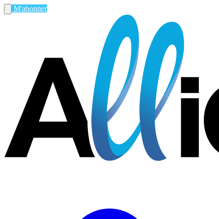
M'abonner