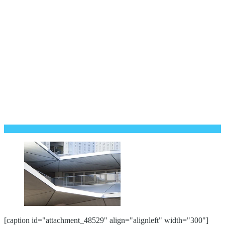
[caption id="attachment_48529" align="alignleft" width="300"]