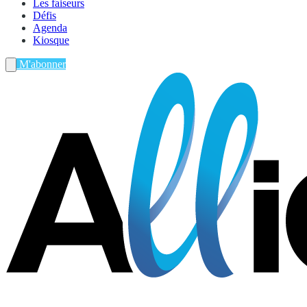
Les faiseurs
Défis
Agenda
Kiosque
M'abonner