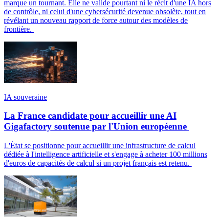
marque un tournant. Elle ne valide pourtant ni le récit d'une IA hors
de contrôle, ni celui d'une cybersécurité devenue obsolète, tout en
révélant un nouveau rapport de force autour des modèles de
frontière.
IA souveraine
La France candidate pour accueillir une AI
Gigafactory soutenue par l'Union européenne
L'État se positionne pour accueillir une infrastructure de calcul
dédiée à l'intelligence artificielle et s'engage à acheter 100 millions
d'euros de capacités de calcul si un projet français est retenu.