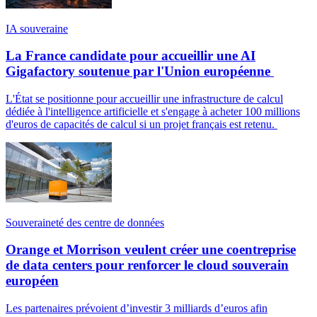
IA souveraine
La France candidate pour accueillir une AI
Gigafactory soutenue par l'Union européenne
L'État se positionne pour accueillir une infrastructure de calcul
dédiée à l'intelligence artificielle et s'engage à acheter 100 millions
d'euros de capacités de calcul si un projet français est retenu.
Souveraineté des centre de données
Orange et Morrison veulent créer une coentreprise
de data centers pour renforcer le cloud souverain
européen
Les partenaires prévoient d’investir 3 milliards d’euros afin