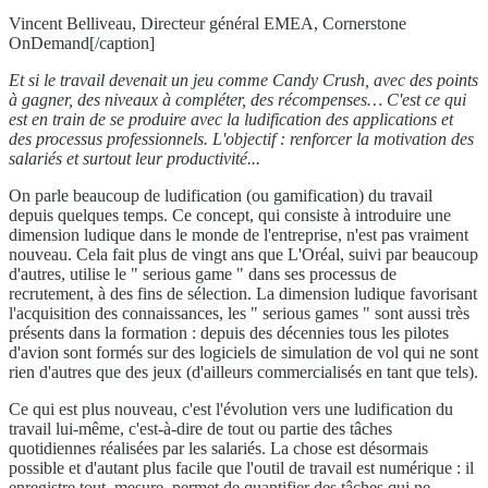
Vincent Belliveau, Directeur général EMEA, Cornerstone
OnDemand[/caption]
Et si le travail devenait un jeu comme Candy Crush, avec des points
à gagner, des niveaux à compléter, des récompenses… C'est ce qui
est en train de se produire avec la ludification des applications et
des processus professionnels. L'objectif : renforcer la motivation des
salariés et surtout leur productivité...
On parle beaucoup de ludification (ou gamification) du travail
depuis quelques temps. Ce concept, qui consiste à introduire une
dimension ludique dans le monde de l'entreprise, n'est pas vraiment
nouveau. Cela fait plus de vingt ans que L'Oréal, suivi par beaucoup
d'autres, utilise le " serious game " dans ses processus de
recrutement, à des fins de sélection. La dimension ludique favorisant
l'acquisition des connaissances, les " serious games " sont aussi très
présents dans la formation : depuis des décennies tous les pilotes
d'avion sont formés sur des logiciels de simulation de vol qui ne sont
rien d'autres que des jeux (d'ailleurs commercialisés en tant que tels).
Ce qui est plus nouveau, c'est l'évolution vers une ludification du
travail lui-même, c'est-à-dire de tout ou partie des tâches
quotidiennes réalisées par les salariés. La chose est désormais
possible et d'autant plus facile que l'outil de travail est numérique : il
enregistre tout, mesure, permet de quantifier des tâches qui ne