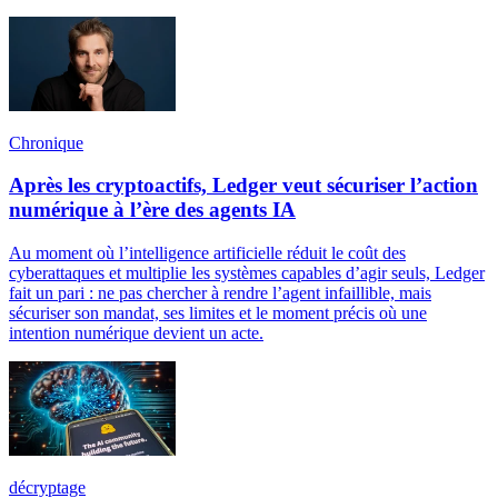
Chronique
Après les cryptoactifs, Ledger veut sécuriser l’action
numérique à l’ère des agents IA
Au moment où l’intelligence artificielle réduit le coût des
cyberattaques et multiplie les systèmes capables d’agir seuls, Ledger
fait un pari : ne pas chercher à rendre l’agent infaillible, mais
sécuriser son mandat, ses limites et le moment précis où une
intention numérique devient un acte.
décryptage