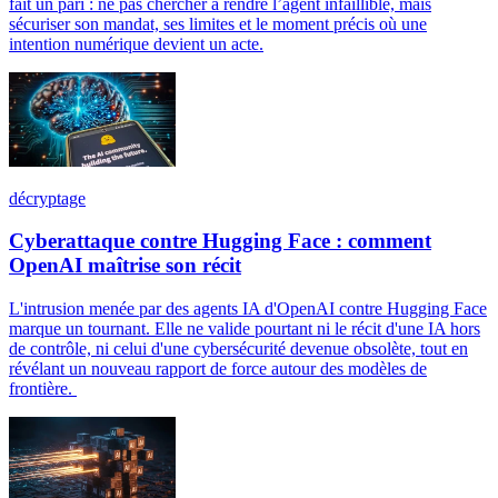
fait un pari : ne pas chercher à rendre l’agent infaillible, mais
sécuriser son mandat, ses limites et le moment précis où une
intention numérique devient un acte.
décryptage
Cyberattaque contre Hugging Face : comment
OpenAI maîtrise son récit
L'intrusion menée par des agents IA d'OpenAI contre Hugging Face
marque un tournant. Elle ne valide pourtant ni le récit d'une IA hors
de contrôle, ni celui d'une cybersécurité devenue obsolète, tout en
révélant un nouveau rapport de force autour des modèles de
frontière.