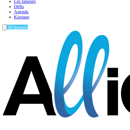
Les faiseurs
Défis
Agenda
Kiosque
M'abonner