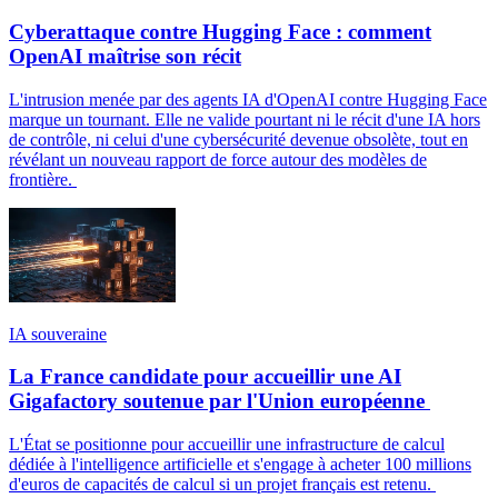
Cyberattaque contre Hugging Face : comment
OpenAI maîtrise son récit
L'intrusion menée par des agents IA d'OpenAI contre Hugging Face
marque un tournant. Elle ne valide pourtant ni le récit d'une IA hors
de contrôle, ni celui d'une cybersécurité devenue obsolète, tout en
révélant un nouveau rapport de force autour des modèles de
frontière.
IA souveraine
La France candidate pour accueillir une AI
Gigafactory soutenue par l'Union européenne
L'État se positionne pour accueillir une infrastructure de calcul
dédiée à l'intelligence artificielle et s'engage à acheter 100 millions
d'euros de capacités de calcul si un projet français est retenu.